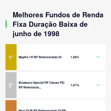
Melhores Fundos de Renda
Fixa Duração Baixa de
junho de 1998
1
°
Mapfre I FI RF Referenciado DI
1,68%
Bradesco Special FIF Classe FIC
2
°
1,61%
RF Referencia...
Maxi DI IB RF Referenciado DI FIF