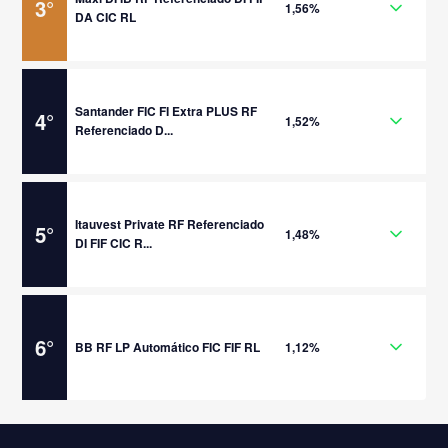
3
°
1,56%
DA CIC RL
Santander FIC FI Extra PLUS RF
4
°
1,52%
Referenciado D...
Itauvest Private RF Referenciado
5
°
1,48%
DI FIF CIC R...
6
°
BB RF LP Automático FIC FIF RL
1,12%