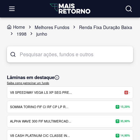
Home
Melhores Fundos
Renda Fixa Duração Baixa
1998
junho
Lâminas em destaque
Saiba como patrocinar um fundo
V8 SPEEDWAY VEGA LS XP SEG PRE...
-
SOMMA TORINO FIF CI RF CP LP R...
15,20%
ALPHA WAVE 300 FIF MULTIMERCAD...
35,90%
V8 CASH PLATINUM CIC CLASSE IN...
14,90%