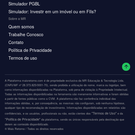
Simulador PGBL
Simulador: Investir em um imóvel ou em FIIs?
Sobre a MR
Quem somos
Trabalhe Conosco
Contato
Política de Privacidade
Termos de uso
A Plataforma maisretorno.com é de propriedade exclusiva da MR Educação & Tecnologia Ltda.
(CNPJ/MF nº 28.373.825/0001-70), sendo proibida a utilização do nome, marca ou logotipo, bem
como informações disponibilizadas na Plataforma, sob pena de violação à Propriedade Intelectual.
Todas as informações disponibilizadas na ferramenta são meramente informativas e foram obtidas
a partir de fontes públicas como a CVM. A plataforma não faz conferência individual das
informações obtidas, e, por consequência, as mesmas não configuram, sob nenhuma hipótese,
qualquer tipo de recomendação de investimento. Informações disponibilizadas em relatórios são
"Termos de Uso"
confidenciais, e os usuários, profissionais ou não, estão cientes dos
e da
"Política de Privacidade"
da plataforma, sendo os únicos responsáveis pela destinação que
derem ao conteúdo disponibilizado.
®️ Mais Retorno / Todos os direitos reservados