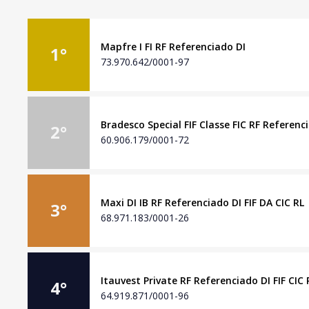
Mapfre I FI RF Referenciado DI
1
°
73.970.642/0001-97
Bradesco Special FIF Classe FIC RF Referenc
2
°
60.906.179/0001-72
Maxi DI IB RF Referenciado DI FIF DA CIC RL
3
°
68.971.183/0001-26
Itauvest Private RF Referenciado DI FIF CIC 
4
°
64.919.871/0001-96