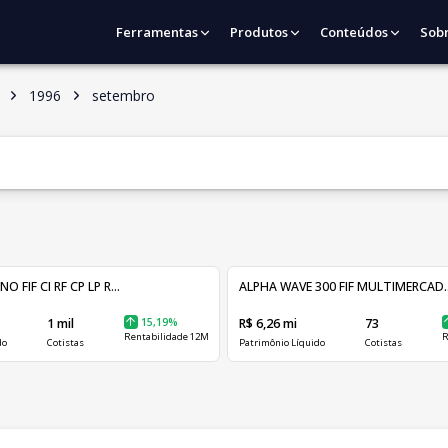
Ferramentas
Produtos
Conteúdos
Sob
1996
setembro
FIF CI RF CP LP R...
ALPHA WAVE 300 FIF MULTIMERCAD..
1 mil
15,19%
R$ 6,26 mi
73
Rentabilidade 12M
R
do
Cotistas
Patrimônio Líquido
Cotistas