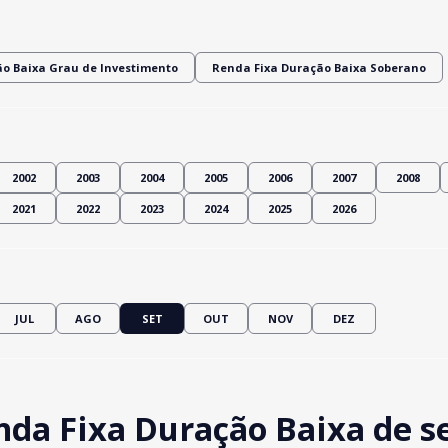
o Baixa Grau de Investimento
Renda Fixa Duração Baixa Soberano
2002
2003
2004
2005
2006
2007
2008
2021
2022
2023
2024
2025
2026
JUL
AGO
SET
OUT
NOV
DEZ
da Fixa Duração Baixa de s