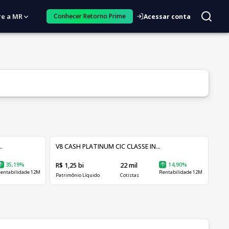
re a MR
Conhecer Retorno Prime
Acessar conta
.
V8 CASH PLATINUM CIC CLASSE IN...
35,19%
R$ 1,25 bi
22 mil
14,90%
entabilidade 12M
Rentabilidade 12M
Patrimônio Líquido
Cotistas