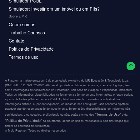
Simulador PGBL
Simulador: Investir em um imóvel ou em FIIs?
Sobre a MR
Quem somos
Trabalhe Conosco
Contato
Política de Privacidade
Termos de uso
A Plataforma maisretorno.com é de propriedade exclusiva da MR Educação & Tecnologia Ltda.
(CNPJ/MF nº 28.373.825/0001-70), sendo proibida a utilização do nome, marca ou logotipo, bem
como informações disponibilizadas na Plataforma, sob pena de violação à Propriedade Intelectual.
Todas as informações disponibilizadas na ferramenta são meramente informativas e foram obtidas
a partir de fontes públicas como a CVM. A plataforma não faz conferência individual das
informações obtidas, e, por consequência, as mesmas não configuram, sob nenhuma hipótese,
qualquer tipo de recomendação de investimento. Informações disponibilizadas em relatórios são
"Termos de Uso"
confidenciais, e os usuários, profissionais ou não, estão cientes dos
e da
"Política de Privacidade"
da plataforma, sendo os únicos responsáveis pela destinação que
derem ao conteúdo disponibilizado.
®️ Mais Retorno / Todos os direitos reservados