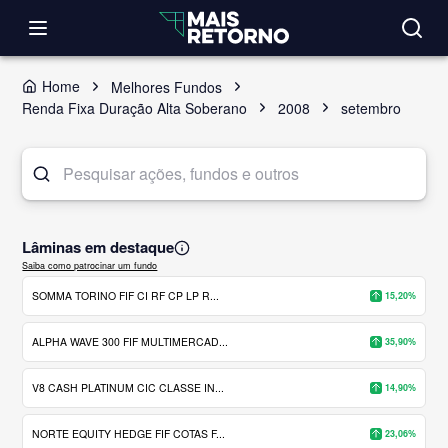
Home
Melhores Fundos
Renda Fixa Duração Alta Soberano
2008
setembro
Lâminas em destaque
Saiba como patrocinar um fundo
SOMMA TORINO FIF CI RF CP LP R...
15,20%
ALPHA WAVE 300 FIF MULTIMERCAD...
35,90%
V8 CASH PLATINUM CIC CLASSE IN...
14,90%
NORTE EQUITY HEDGE FIF COTAS F...
23,06%