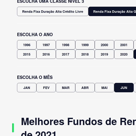
ESCOLHA UMA CLASSE NÍVEL 3
Renda Fixa Duração Alta Crédito Livre
Renda Fixa Duração Alta G
ESCOLHA O ANO
1996
1997
1998
1999
2000
2001
2015
2016
2017
2018
2019
2020
ESCOLHA O MÊS
JAN
FEV
MAR
ABR
MAI
JUN
Melhores Fundos de Ren
de 2021