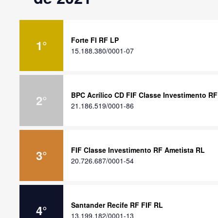
Forte FI RF LP
1
°
15.188.380/0001-07
BPC Acrílico CD FIF Classe Investimento R
2
°
21.186.519/0001-86
FIF Classe Investimento RF Ametista RL
3
°
20.726.687/0001-54
Santander Recife RF FIF RL
4
°
13.199.182/0001-13