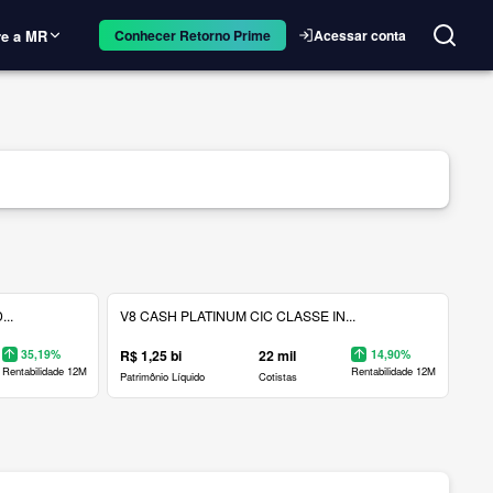
e a MR
Acessar conta
Conhecer Retorno Prime
..
V8 CASH PLATINUM CIC CLASSE IN...
35,19%
R$ 1,25 bi
22 mil
14,90%
Rentabilidade 12M
Rentabilidade 12M
Patrimônio Líquido
Cotistas