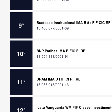
Bradesco Institucional IMA B 5+ FIF CIC RF
9
°
13.400.077/0001-09
BNP Paribas IMA B FIC FI RF
10
°
13.554.383/0001-91
BRAM IMA B FIF CI RF RL
11
°
18.085.913/0001-13
Icatu Vanguarda WM FIF Classe Investiment
12
°