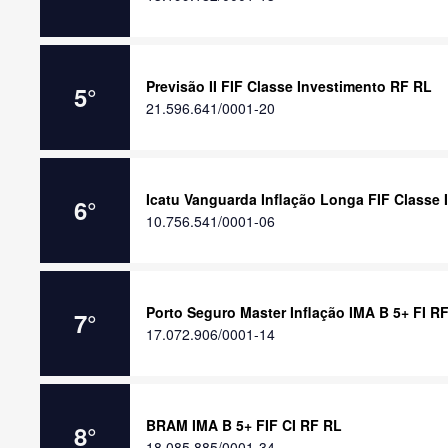
Previsão II FIF Classe Investimento RF RL
5
°
21.596.641/0001-20
Icatu Vanguarda Inflação Longa FIF Classe
6
°
10.756.541/0001-06
Porto Seguro Master Inflação IMA B 5+ FI R
7
°
17.072.906/0001-14
BRAM IMA B 5+ FIF CI RF RL
8
°
18.085.885/0001-34