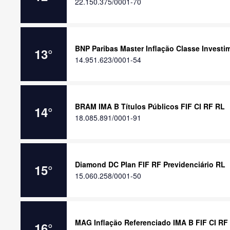
22.150.375/0001-70
BNP Paribas Master Inflação Classe Invest
13
°
14.951.623/0001-54
BRAM IMA B Títulos Públicos FIF CI RF RL
14
°
18.085.891/0001-91
Diamond DC Plan FIF RF Previdenciário RL
15
°
15.060.258/0001-50
MAG Inflação Referenciado IMA B FIF CI RF
16
°