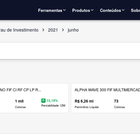
Ferramentas
Produtos
Conteúdos
Sobr
rau de Investimento
2021
junho
 FIF CI RF CP LP R...
ALPHA WAVE 300 FIF MULTIMERCAD.
1 mil
15,19%
R$ 6,26 mi
73
Rentabilidade 12M
Cotistas
Patrimônio Líquido
Cotistas