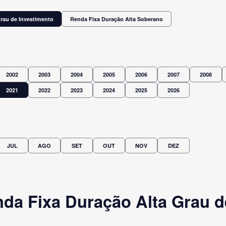
rau de Investimento
Renda Fixa Duração Alta Soberano
2002
2003
2004
2005
2006
2007
2008
2021
2022
2023
2024
2025
2026
JUL
AGO
SET
OUT
NOV
DEZ
da Fixa Duração Alta Grau d