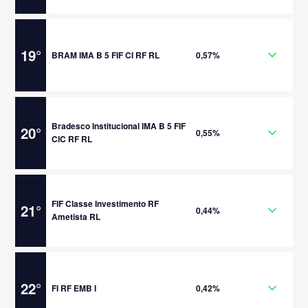
19
°
BRAM IMA B 5 FIF CI RF RL
0,57%
Bradesco Institucional IMA B 5 FIF
20
°
0,55%
CIC RF RL
FIF Classe Investimento RF
21
°
0,44%
Ametista RL
22
°
FI RF EMB I
0,42%