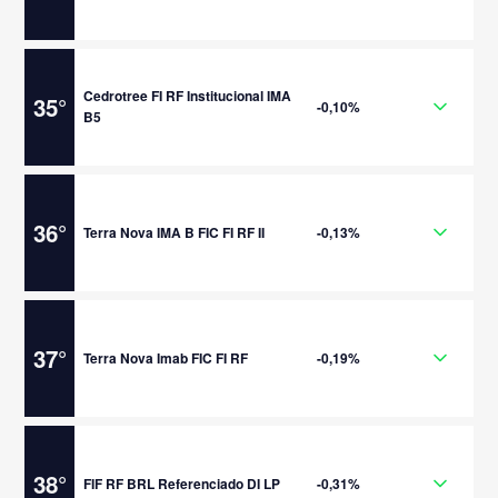
Cedrotree FI RF Institucional IMA
35
°
-0,10%
B5
36
°
Terra Nova IMA B FIC FI RF II
-0,13%
37
°
Terra Nova Imab FIC FI RF
-0,19%
38
°
FIF RF BRL Referenciado DI LP
-0,31%