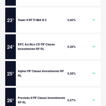
23
°
Tower II RF FI IMA B 5
0,40%
BPC Acrílico CD FIF Classe
24
°
0,38%
Investimento RF RL
Alpino FIF Classe Investimento RF
25
°
0,38%
RL
Previsão II FIF Classe Investimento
26
°
0,37%
RF RL