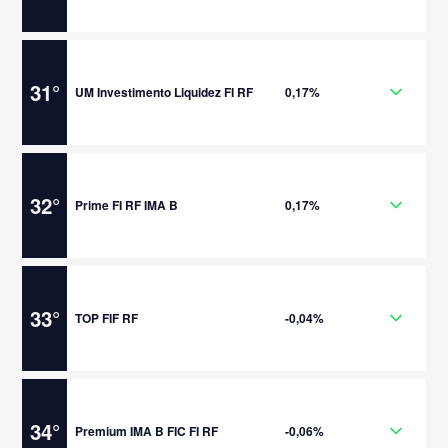
31
°
UM Investimento Liquidez FI RF
0,17%
32
°
Prime FI RF IMA B
0,17%
33
°
TOP FIF RF
-0,04%
34
°
Premium IMA B FIC FI RF
-0,06%