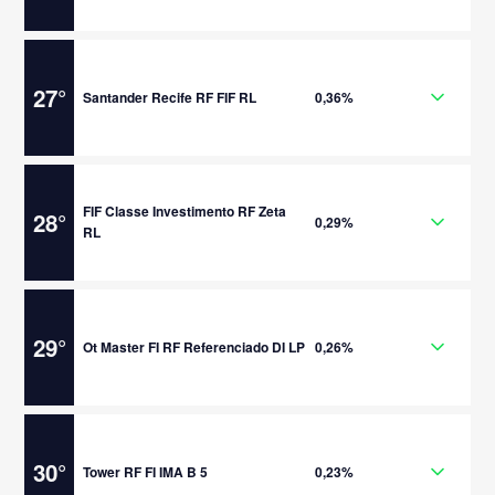
27
°
Santander Recife RF FIF RL
0,36%
FIF Classe Investimento RF Zeta
28
°
0,29%
RL
29
°
Ot Master FI RF Referenciado DI LP
0,26%
30
°
Tower RF FI IMA B 5
0,23%