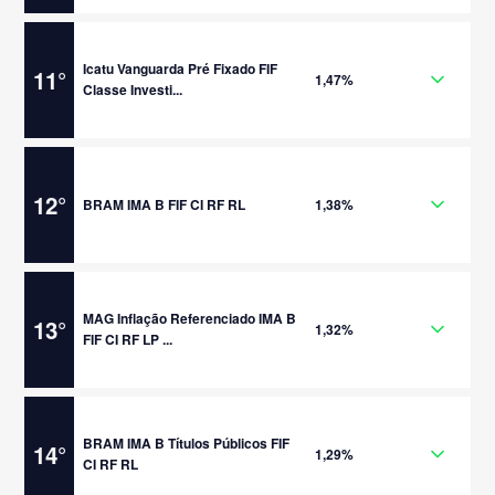
Icatu Vanguarda Pré Fixado FIF
11
°
1,47%
Classe Investi...
12
°
BRAM IMA B FIF CI RF RL
1,38%
MAG Inflação Referenciado IMA B
13
°
1,32%
FIF CI RF LP ...
BRAM IMA B Títulos Públicos FIF
14
°
1,29%
CI RF RL