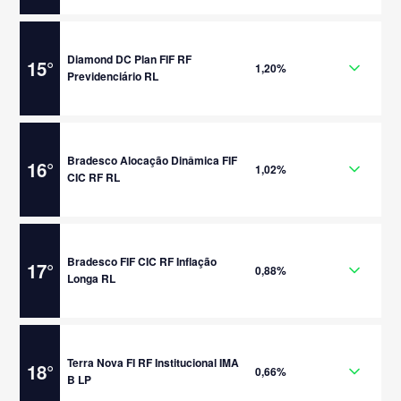
Diamond DC Plan FIF RF
15
°
1,20%
Previdenciário RL
Bradesco Alocação Dinâmica FIF
16
°
1,02%
CIC RF RL
Bradesco FIF CIC RF Inflação
17
°
0,88%
Longa RL
Terra Nova FI RF Institucional IMA
18
°
0,66%
B LP