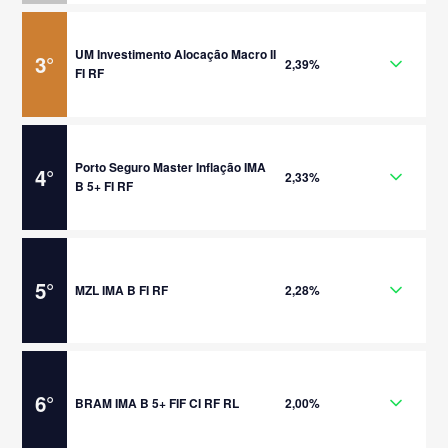
UM Investimento Alocação Macro II
3
°
2,39%
FI RF
Porto Seguro Master Inflação IMA
4
°
2,33%
B 5+ FI RF
5
°
MZL IMA B FI RF
2,28%
6
°
BRAM IMA B 5+ FIF CI RF RL
2,00%