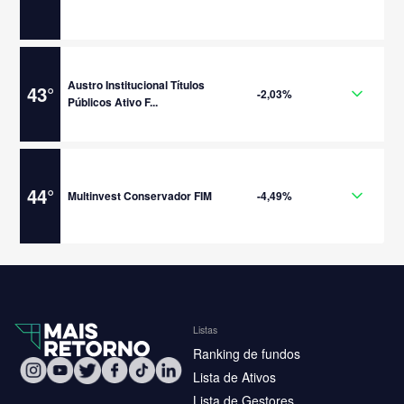
Austro Institucional Títulos
43
°
-2,03%
Públicos Ativo F...
44
°
Multinvest Conservador FIM
-4,49%
Listas
Ranking de fundos
Lista de Ativos
Lista de Gestores