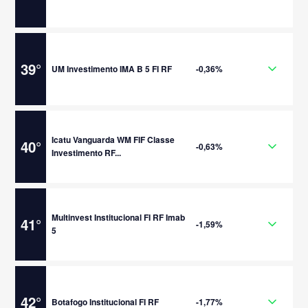
39
°
UM Investimento IMA B 5 FI RF
-0,36%
Icatu Vanguarda WM FIF Classe
40
°
-0,63%
Investimento RF...
Multinvest Institucional FI RF Imab
41
°
-1,59%
5
42
°
Botafogo Institucional FI RF
-1,77%