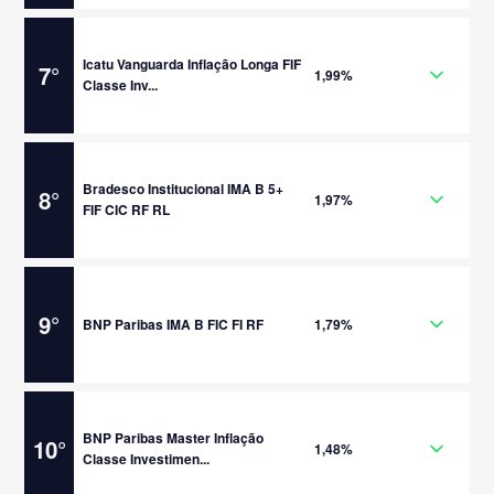
Icatu Vanguarda Inflação Longa FIF
7
°
1,99%
Classe Inv...
Bradesco Institucional IMA B 5+
8
°
1,97%
FIF CIC RF RL
9
°
BNP Paribas IMA B FIC FI RF
1,79%
BNP Paribas Master Inflação
10
°
1,48%
Classe Investimen...