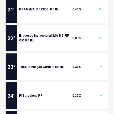
31
°
BRAM IMA B 5 FIF CI RF RL
0,40%
Bradesco Institucional IMA B 5 FIF
32
°
0,38%
CIC RF RL
33
°
TREND Inflação Curta FI RF RL
0,38%
34
°
FI Barcelona RF
0,37%