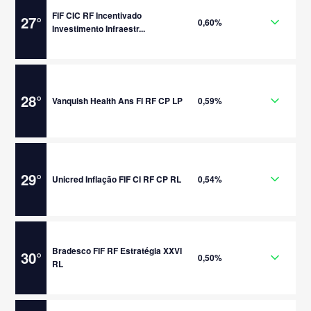
FIF CIC RF Incentivado
27
°
0,60%
Investimento Infraestr...
28
°
Vanquish Health Ans FI RF CP LP
0,59%
29
°
Unicred Inflação FIF CI RF CP RL
0,54%
Bradesco FIF RF Estratégia XXVI
30
°
0,50%
RL