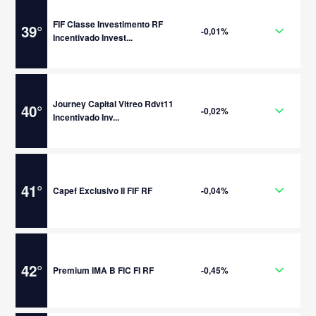
FIF Classe Investimento RF
39
°
-0,01%
Incentivado Invest...
Journey Capital Vitreo Rdvt11
40
°
-0,02%
Incentivado Inv...
41
°
Capef Exclusivo II FIF RF
-0,04%
42
°
Premium IMA B FIC FI RF
-0,45%