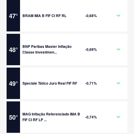
47
°
BRAM IMA B FIF CI RF RL
-0,68%
BNP Paribas Master Inflação
48
°
-0,69%
Classe Investimen...
49
°
Speciale Tático Juro Real FIF RF
-0,71%
MAG Inflação Referenciado IMA B
50
°
-0,74%
FIF CI RF LP ...