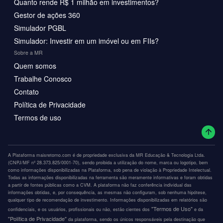
Quanto rende R$ 1 milhão em investimentos?
Gestor de ações 360
Simulador PGBL
Simulador: Investir em um imóvel ou em FIIs?
Sobre a MR
Quem somos
Trabalhe Conosco
Contato
Política de Privacidade
Termos de uso
A Plataforma maisretorno.com é de propriedade exclusiva da MR Educação & Tecnologia Ltda.
(CNPJ/MF nº 28.373.825/0001-70), sendo proibida a utilização do nome, marca ou logotipo, bem
como informações disponibilizadas na Plataforma, sob pena de violação à Propriedade Intelectual.
Todas as informações disponibilizadas na ferramenta são meramente informativas e foram obtidas
a partir de fontes públicas como a CVM. A plataforma não faz conferência individual das
informações obtidas, e, por consequência, as mesmas não configuram, sob nenhuma hipótese,
qualquer tipo de recomendação de investimento. Informações disponibilizadas em relatórios são
"Termos de Uso"
confidenciais, e os usuários, profissionais ou não, estão cientes dos
e da
"Política de Privacidade"
da plataforma, sendo os únicos responsáveis pela destinação que