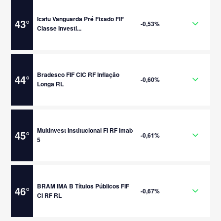
Icatu Vanguarda Pré Fixado FIF
43
°
-0,53%
Classe Investi...
Bradesco FIF CIC RF Inflação
44
°
-0,60%
Longa RL
Multinvest Institucional FI RF Imab
45
°
-0,61%
5
BRAM IMA B Títulos Públicos FIF
46
°
-0,67%
CI RF RL