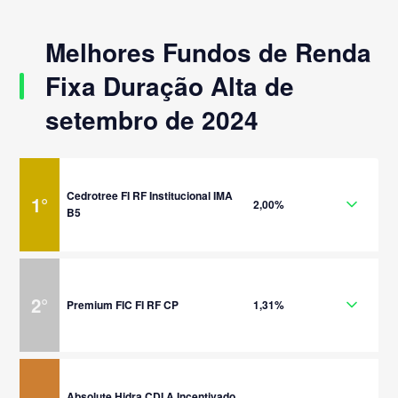
Melhores Fundos de Renda
Fixa Duração Alta de
setembro de 2024
Cedrotree FI RF Institucional IMA
1
°
2,00%
B5
2
°
Premium FIC FI RF CP
1,31%
Absolute Hidra CDI A Incentivado