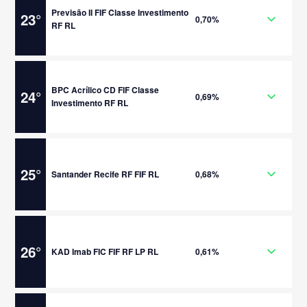
Previsão II FIF Classe Investimento
23
°
0,70%
RF RL
BPC Acrílico CD FIF Classe
24
°
0,69%
Investimento RF RL
25
°
Santander Recife RF FIF RL
0,68%
26
°
KAD Imab FIC FIF RF LP RL
0,61%