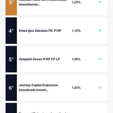
3
°
1,23%
Investimento...
4
°
Kinea Ipca Absoluto FIC FI RF
1,10%
5
°
Vanquish Ocean FI RF CP LP
1,06%
Journey Capital Endurance
6
°
1,02%
Incentivado Investi...