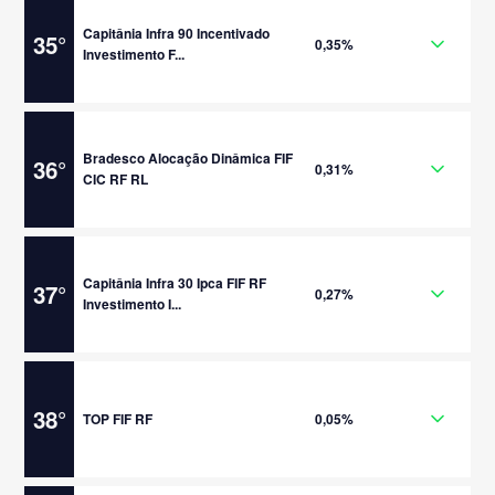
Capitânia Infra 90 Incentivado
35
°
0,35%
Investimento F...
Bradesco Alocação Dinâmica FIF
36
°
0,31%
CIC RF RL
Capitânia Infra 30 Ipca FIF RF
37
°
0,27%
Investimento I...
38
°
TOP FIF RF
0,05%