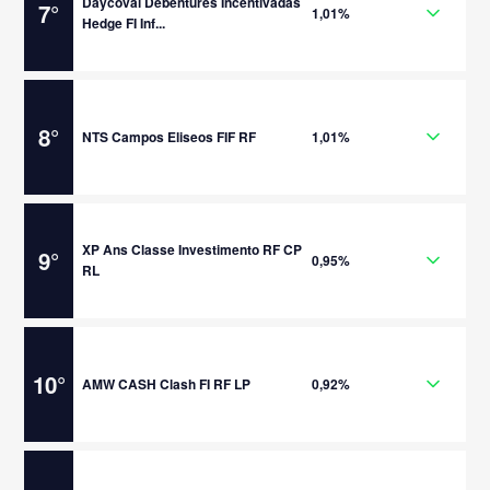
Daycoval Debentures Incentivadas
7
°
1,01%
Hedge FI Inf...
8
°
NTS Campos Eliseos FIF RF
1,01%
XP Ans Classe Investimento RF CP
9
°
0,95%
RL
10
°
AMW CASH Clash FI RF LP
0,92%