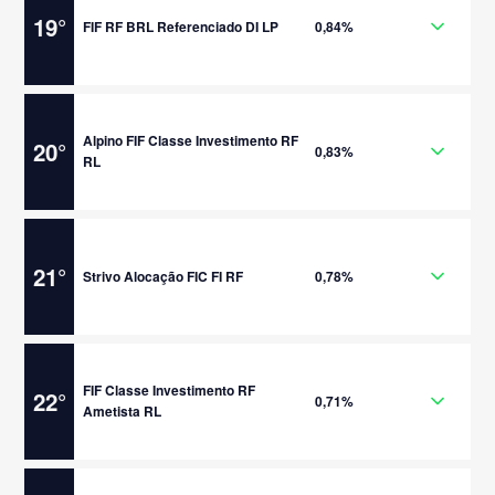
19
°
FIF RF BRL Referenciado DI LP
0,84%
Alpino FIF Classe Investimento RF
20
°
0,83%
RL
21
°
Strivo Alocação FIC FI RF
0,78%
FIF Classe Investimento RF
22
°
0,71%
Ametista RL