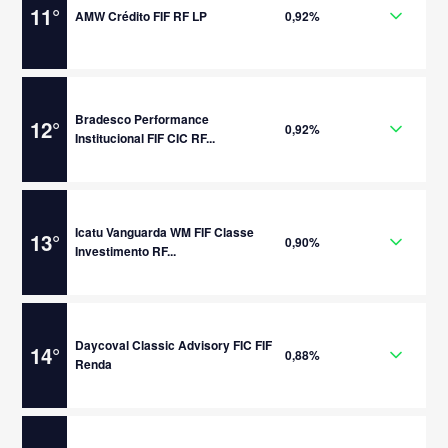
11
°
AMW Crédito FIF RF LP
0,92%
Bradesco Performance
12
°
0,92%
Institucional FIF CIC RF...
Icatu Vanguarda WM FIF Classe
13
°
0,90%
Investimento RF...
Daycoval Classic Advisory FIC FIF
14
°
0,88%
Renda