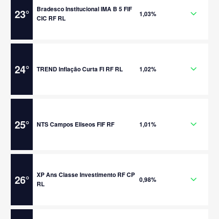
Bradesco Institucional IMA B 5 FIF
23
°
1,03%
CIC RF RL
24
°
TREND Inflação Curta FI RF RL
1,02%
25
°
NTS Campos Eliseos FIF RF
1,01%
XP Ans Classe Investimento RF CP
26
°
0,98%
RL