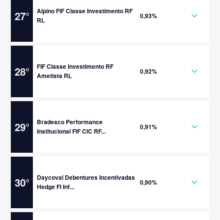
Alpino FIF Classe Investimento RF
27
°
0,93%
RL
FIF Classe Investimento RF
28
°
0,92%
Ametista RL
Bradesco Performance
29
°
0,91%
Institucional FIF CIC RF...
Daycoval Debentures Incentivadas
30
°
0,90%
Hedge FI Inf...