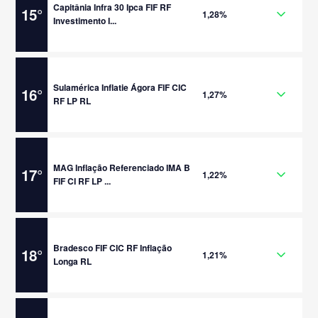
Capitânia Infra 30 Ipca FIF RF
15
°
1,28%
Investimento I...
Sulamérica Inflatie Ágora FIF CIC
16
°
1,27%
RF LP RL
MAG Inflação Referenciado IMA B
17
°
1,22%
FIF CI RF LP ...
Bradesco FIF CIC RF Inflação
18
°
1,21%
Longa RL