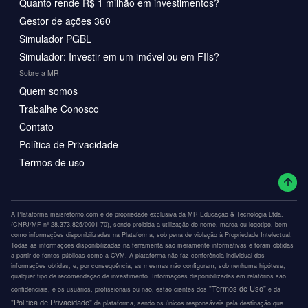
Quanto rende R$ 1 milhão em investimentos?
Gestor de ações 360
Simulador PGBL
Simulador: Investir em um imóvel ou em FIIs?
Sobre a MR
Quem somos
Trabalhe Conosco
Contato
Política de Privacidade
Termos de uso
A Plataforma maisretorno.com é de propriedade exclusiva da MR Educação & Tecnologia Ltda.
(CNPJ/MF nº 28.373.825/0001-70), sendo proibida a utilização do nome, marca ou logotipo, bem
como informações disponibilizadas na Plataforma, sob pena de violação à Propriedade Intelectual.
Todas as informações disponibilizadas na ferramenta são meramente informativas e foram obtidas
a partir de fontes públicas como a CVM. A plataforma não faz conferência individual das
informações obtidas, e, por consequência, as mesmas não configuram, sob nenhuma hipótese,
qualquer tipo de recomendação de investimento. Informações disponibilizadas em relatórios são
"Termos de Uso"
confidenciais, e os usuários, profissionais ou não, estão cientes dos
e da
"Política de Privacidade"
da plataforma, sendo os únicos responsáveis pela destinação que