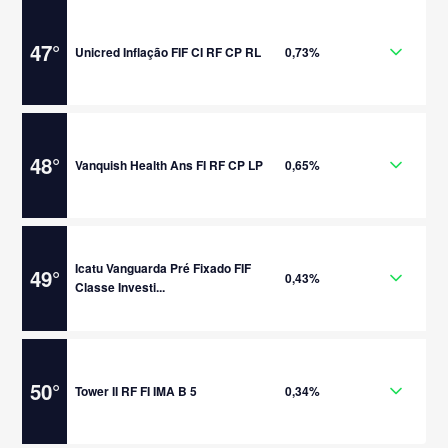
47
°
Unicred Inflação FIF CI RF CP RL
0,73%
48
°
Vanquish Health Ans FI RF CP LP
0,65%
Icatu Vanguarda Pré Fixado FIF
49
°
0,43%
Classe Investi...
50
°
Tower II RF FI IMA B 5
0,34%