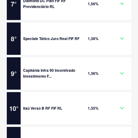
Diamond DC Plan FIF RF
7
°
1,56%
Previdenciário RL
8
°
Speciale Tático Juro Real FIF RF
1,38%
Capitânia Infra 90 Incentivado
9
°
1,36%
Investimento F...
10
°
Itaú Verso B RF FIF RL
1,35%