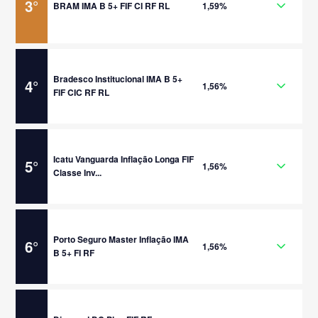
3
°
BRAM IMA B 5+ FIF CI RF RL
1,59%
Bradesco Institucional IMA B 5+
4
°
1,56%
FIF CIC RF RL
Icatu Vanguarda Inflação Longa FIF
5
°
1,56%
Classe Inv...
Porto Seguro Master Inflação IMA
6
°
1,56%
B 5+ FI RF