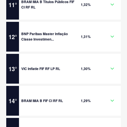
BRAM IMA B Títulos Públicos FIF
11
°
1,32%
CI RF RL
BNP Paribas Master Inflação
12
°
1,31%
Classe Investimen...
13
°
VIC Inflatie FIF RF LP RL
1,30%
14
°
BRAM IMA B FIF CI RF RL
1,29%