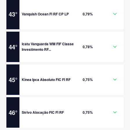
43
°
Vanquish Ocean FI RF CP LP
0,79%
Icatu Vanguarda WM FIF Classe
44
°
0,78%
Investimento RF...
45
°
Kinea Ipca Absoluto FIC FI RF
0,75%
46
°
Strivo Alocação FIC FI RF
0,75%