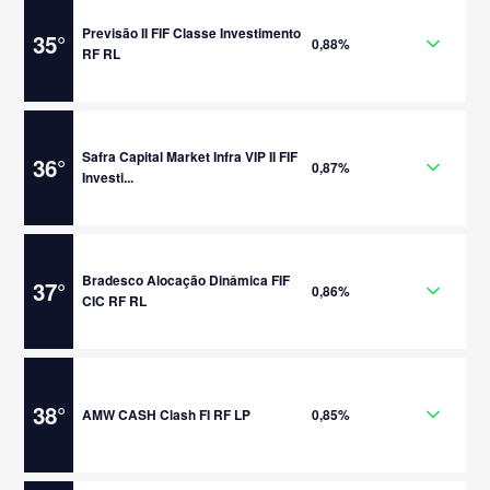
Previsão II FIF Classe Investimento
35
°
0,88%
RF RL
Safra Capital Market Infra VIP II FIF
36
°
0,87%
Investi...
Bradesco Alocação Dinâmica FIF
37
°
0,86%
CIC RF RL
38
°
AMW CASH Clash FI RF LP
0,85%