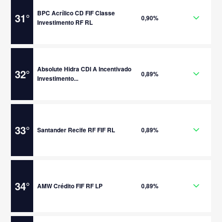
BPC Acrílico CD FIF Classe
31
°
0,90%
Investimento RF RL
Absolute Hidra CDI A Incentivado
32
°
0,89%
Investimento...
33
°
Santander Recife RF FIF RL
0,89%
34
°
AMW Crédito FIF RF LP
0,89%