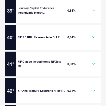
Journey Capital Endurance
39
°
0,84%
Incentivado Investi...
40
°
FIF RF BRL Referenciado DI LP
0,84%
FIF Classe Investimento RF Zeta
41
°
0,83%
RL
42
°
XP Ans Tesouro Soberano FI RF RL
0,81%