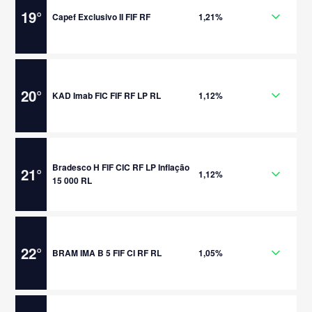
19
°
Capef Exclusivo II FIF RF
1,21%
20
°
KAD Imab FIC FIF RF LP RL
1,12%
Bradesco H FIF CIC RF LP Inflação
21
°
1,12%
15 000 RL
22
°
BRAM IMA B 5 FIF CI RF RL
1,05%