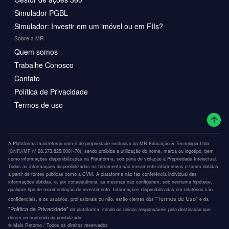
Simulador PGBL
Simulador: Investir em um imóvel ou em FIIs?
Sobre a MR
Quem somos
Trabalhe Conosco
Contato
Política de Privacidade
Termos de uso
A Plataforma maisretorno.com é de propriedade exclusiva da MR Educação & Tecnologia Ltda.
(CNPJ/MF nº 28.373.825/0001-70), sendo proibida a utilização do nome, marca ou logotipo, bem
como informações disponibilizadas na Plataforma, sob pena de violação à Propriedade Intelectual.
Todas as informações disponibilizadas na ferramenta são meramente informativas e foram obtidas
a partir de fontes públicas como a CVM. A plataforma não faz conferência individual das
informações obtidas, e, por consequência, as mesmas não configuram, sob nenhuma hipótese,
qualquer tipo de recomendação de investimento. Informações disponibilizadas em relatórios são
"Termos de Uso"
confidenciais, e os usuários, profissionais ou não, estão cientes dos
e da
"Política de Privacidade"
da plataforma, sendo os únicos responsáveis pela destinação que
derem ao conteúdo disponibilizado.
®️ Mais Retorno / Todos os direitos reservados