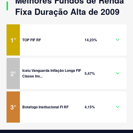
Melhores Fundos de Renda
Fixa Duração Alta de 2009
1
°
TOP FIF RF
14,23%
Icatu Vanguarda Inflação Longa FIF
2
°
5,47%
Classe Inv...
3
°
Botafogo Institucional FI RF
4,15%