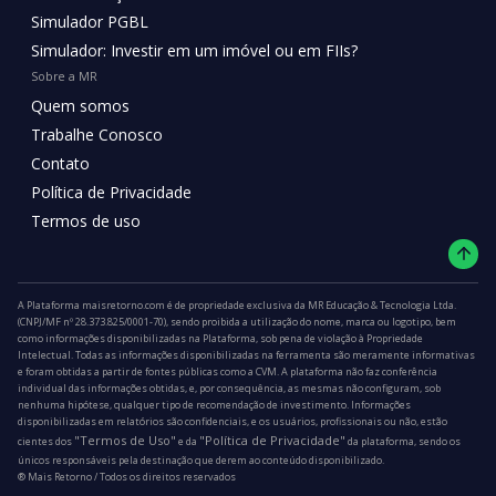
Simulador PGBL
Simulador: Investir em um imóvel ou em FIIs?
Sobre a MR
Quem somos
Trabalhe Conosco
Contato
Política de Privacidade
Termos de uso
A Plataforma maisretorno.com é de propriedade exclusiva da MR Educação & Tecnologia Ltda.
(CNPJ/MF nº 28.373.825/0001-70), sendo proibida a utilização do nome, marca ou logotipo, bem
como informações disponibilizadas na Plataforma, sob pena de violação à Propriedade
Intelectual. Todas as informações disponibilizadas na ferramenta são meramente informativas
e foram obtidas a partir de fontes públicas como a CVM. A plataforma não faz conferência
individual das informações obtidas, e, por consequência, as mesmas não configuram, sob
nenhuma hipótese, qualquer tipo de recomendação de investimento. Informações
disponibilizadas em relatórios são confidenciais, e os usuários, profissionais ou não, estão
"Termos de Uso"
"Política de Privacidade"
cientes dos
e da
da plataforma, sendo os
únicos responsáveis pela destinação que derem ao conteúdo disponibilizado.
®️ Mais Retorno / Todos os direitos reservados