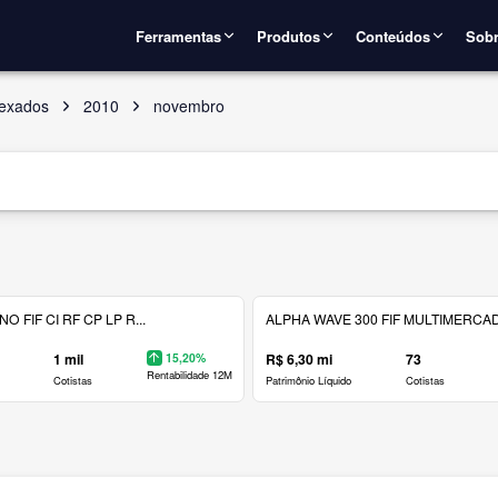
Ferramentas
Produtos
Conteúdos
Sobr
dexados
2010
novembro
 FIF CI RF CP LP R...
ALPHA WAVE 300 FIF MULTIMERCAD.
1 mil
15,20%
R$ 6,30 mi
73
Rentabilidade 12M
Cotistas
Patrimônio Líquido
Cotistas