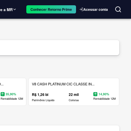
e a MR
Acessar conta
Conhecer Retorno Prime
..
V8 CASH PLATINUM CIC CLASSE IN...
35,90%
R$ 1,26 bi
22 mil
14,90%
Rentabilidade 12M
Rentabilidade 12M
Patrimônio Líquido
Cotistas