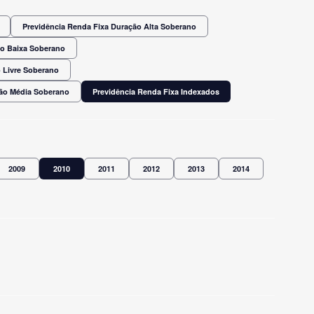
Previdência Renda Fixa Duração Alta Soberano
ão Baixa Soberano
 Livre Soberano
ção Média Soberano
Previdência Renda Fixa Indexados
2009
2010
2011
2012
2013
2014