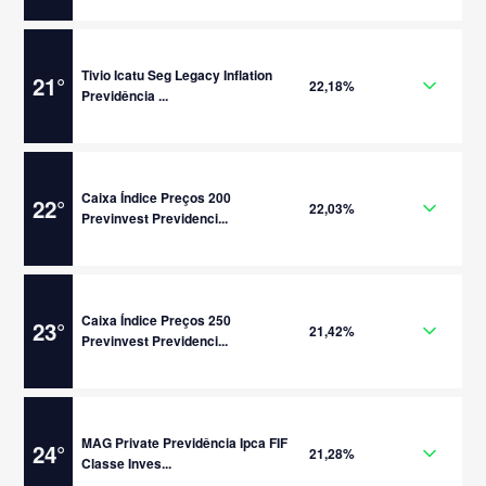
Tivio Icatu Seg Legacy Inflation
21
°
22,18%
Previdência ...
Caixa Índice Preços 200
22
°
22,03%
Previnvest Previdenci...
Caixa Índice Preços 250
23
°
21,42%
Previnvest Previdenci...
MAG Private Previdência Ipca FIF
24
°
21,28%
Classe Inves...