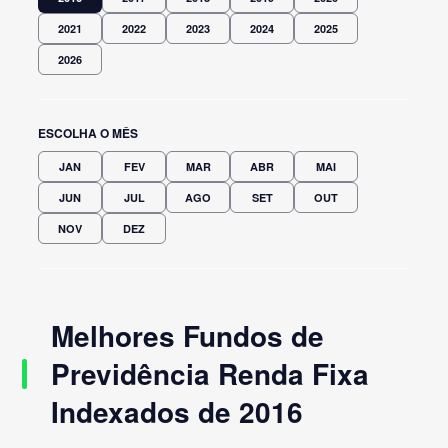
2021
2022
2023
2024
2025
2026
ESCOLHA O MÊS
JAN
FEV
MAR
ABR
MAI
JUN
JUL
AGO
SET
OUT
NOV
DEZ
Melhores Fundos de
Previdência Renda Fixa
Indexados de 2016