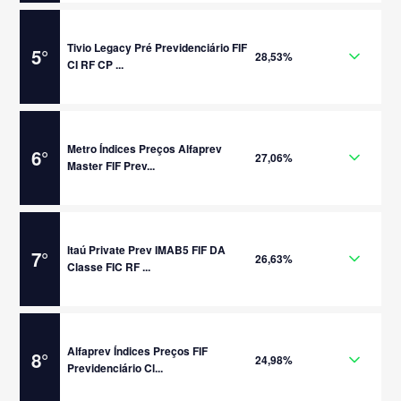
Tivio Legacy Pré Previdenciário FIF
5
°
28,53%
CI RF CP ...
Metro Índices Preços Alfaprev
6
°
27,06%
Master FIF Prev...
Itaú Private Prev IMAB5 FIF DA
7
°
26,63%
Classe FIC RF ...
Alfaprev Índices Preços FIF
8
°
24,98%
Previdenciário Cl...