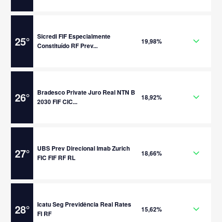
Sicredi FIF Especialmente
25
°
19,98%
Constituído RF Prev...
Bradesco Private Juro Real NTN B
26
°
18,92%
2030 FIF CIC...
UBS Prev Direcional Imab Zurich
27
°
18,66%
FIC FIF RF RL
Icatu Seg Previdência Real Rates
28
°
15,62%
FI RF