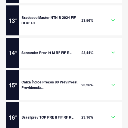
Bradesco Master NTN B 2024 FIF
13
°
23,56%
CI RF RL
14
°
Santander Prev Irf M RF FIF RL
23,44%
Caixa Índice Preços 80 Previnvest
15
°
23,26%
Previdenciá...
16
°
Brasilprev TOP PRE II FIF RF RL
23,16%