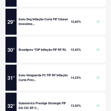
Icatu Seg Inflação Curta FIF Classe
29
°
15,60%
Investime...
30
°
Brasilprev TOP Inflação FIF RF RL
15,42%
Icatu Vanguarda FC FIF RF Inflação
31
°
14,33%
Curta Prev...
Sulamérica Prestige Strategie FIF
32
°
13,50%
DA CIC RF C...