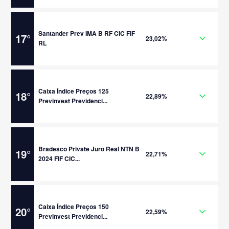
Santander Prev IMA B RF CIC FIF
17
°
23,02%
RL
Caixa Índice Preços 125
18
°
22,89%
Previnvest Previdenci...
Bradesco Private Juro Real NTN B
19
°
22,71%
2024 FIF CIC...
Caixa Índice Preços 150
20
°
22,59%
Previnvest Previdenci...