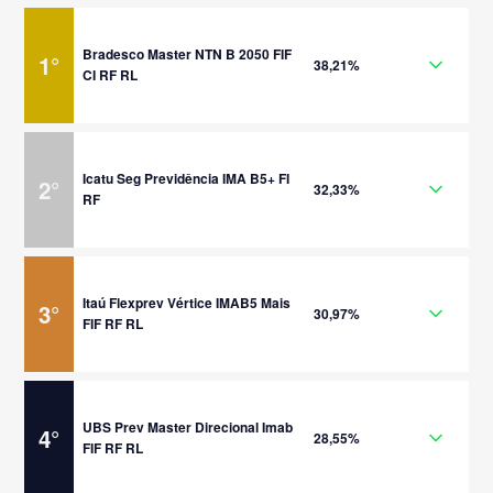
Bradesco Master NTN B 2050 FIF
1
°
38,21%
CI RF RL
Icatu Seg Previdência IMA B5+ FI
2
°
32,33%
RF
Itaú Flexprev Vértice IMAB5 Mais
3
°
30,97%
FIF RF RL
UBS Prev Master Direcional Imab
4
°
28,55%
FIF RF RL