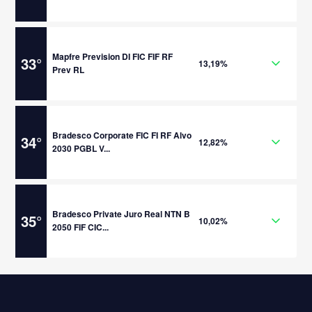
Mapfre Prevision DI FIC FIF RF
33
°
13,19%
Prev RL
Bradesco Corporate FIC FI RF Alvo
34
°
12,82%
2030 PGBL V...
Bradesco Private Juro Real NTN B
35
°
10,02%
2050 FIF CIC...