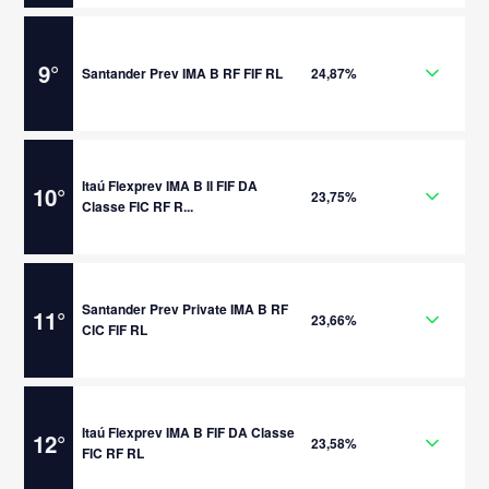
9
°
Santander Prev IMA B RF FIF RL
24,87%
Itaú Flexprev IMA B II FIF DA
10
°
23,75%
Classe FIC RF R...
Santander Prev Private IMA B RF
11
°
23,66%
CIC FIF RL
Itaú Flexprev IMA B FIF DA Classe
12
°
23,58%
FIC RF RL