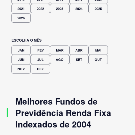
2021
2022
2023
2024
2025
2026
ESCOLHA O MÊS
JAN
FEV
MAR
ABR
MAI
JUN
JUL
AGO
SET
OUT
NOV
DEZ
Melhores Fundos de
Previdência Renda Fixa
Indexados de 2004