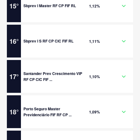
15
°
Sbprev I Master RF CP FIF RL
1,12%
16
°
Sbprev I S RF CP CIC FIF RL
1,11%
Santander Prev Crescimento VIP
17
°
1,10%
RF CP CIC FIF ...
Porto Seguro Master
18
°
1,09%
Previdenciário FIF RF CP ...