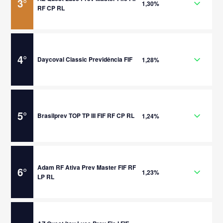
3
°
1,30%
RF CP RL
4
°
Daycoval Classic Previdência FIF
1,28%
5
°
Brasilprev TOP TP III FIF RF CP RL
1,24%
Adam RF Ativa Prev Master FIF RF
6
°
1,23%
LP RL