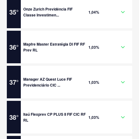
Onze Zurich Previdência FIF
35
°
1,04%
Classe Investimen...
Mapfre Master Estratégia DI FIF RF
36
°
1,03%
Prev RL
Manager AZ Quest Luce FIF
37
°
1,03%
Previdenciário CIC ...
Itaú Flexprev CP PLUS II FIF CIC RF
38
°
1,03%
RL