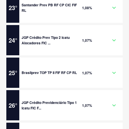
Santander Prev PB RF CP CIC FIF
23
°
1,08%
RL
JGP Crédito Prev Tipo 2 Icatu
24
°
1,07%
Alocadores FIC ...
25
°
Brasilprev TOP TP II FIF RF CP RL
1,07%
JGP Crédito Previdenciário Tipo 1
26
°
1,07%
Icatu FIC F...