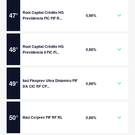
Root Capital Crédito HG
47
°
0,98%
Previdência FIC FIF R...
Root Capital Crédito HG
48
°
0,98%
Previdência II FIC FI...
Itaú Flexprev Ultra Dinâmico FIF
49
°
0,98%
DA CIC RF CP...
50
°
Iitaú Ccrprev FIF RF RL
0,98%