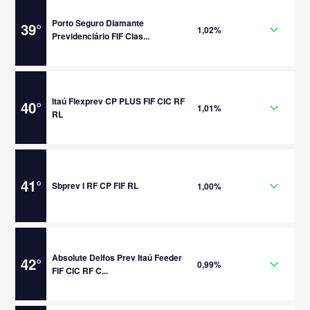
Porto Seguro Diamante
39
°
1,02%
Previdenciário FIF Clas...
Itaú Flexprev CP PLUS FIF CIC RF
40
°
1,01%
RL
41
°
Sbprev I RF CP FIF RL
1,00%
Absolute Delfos Prev Itaú Feeder
42
°
0,99%
FIF CIC RF C...