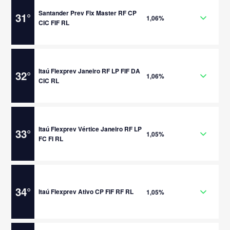
Santander Prev Fix Master RF CP
31
°
1,06%
CIC FIF RL
Itaú Flexprev Janeiro RF LP FIF DA
32
°
1,06%
CIC RL
Itaú Flexprev Vértice Janeiro RF LP
33
°
1,05%
FC FI RL
34
°
Itaú Flexprev Ativo CP FIF RF RL
1,05%