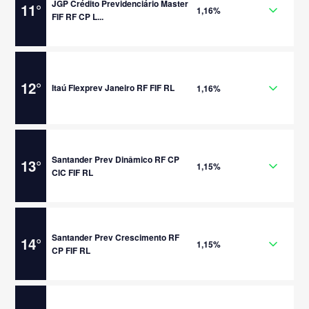
JGP Crédito Previdenciário Master
11
°
1,16%
FIF RF CP L...
12
°
Itaú Flexprev Janeiro RF FIF RL
1,16%
Santander Prev Dinâmico RF CP
13
°
1,15%
CIC FIF RL
Santander Prev Crescimento RF
14
°
1,15%
CP FIF RL