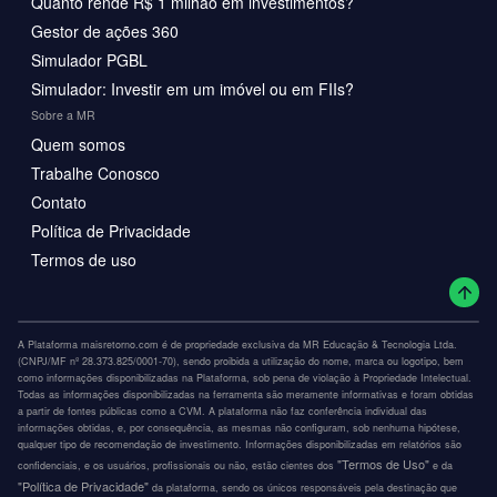
Quanto rende R$ 1 milhão em investimentos?
Gestor de ações 360
Simulador PGBL
Simulador: Investir em um imóvel ou em FIIs?
Sobre a MR
Quem somos
Trabalhe Conosco
Contato
Política de Privacidade
Termos de uso
A Plataforma maisretorno.com é de propriedade exclusiva da MR Educação & Tecnologia Ltda.
(CNPJ/MF nº 28.373.825/0001-70), sendo proibida a utilização do nome, marca ou logotipo, bem
como informações disponibilizadas na Plataforma, sob pena de violação à Propriedade Intelectual.
Todas as informações disponibilizadas na ferramenta são meramente informativas e foram obtidas
a partir de fontes públicas como a CVM. A plataforma não faz conferência individual das
informações obtidas, e, por consequência, as mesmas não configuram, sob nenhuma hipótese,
qualquer tipo de recomendação de investimento. Informações disponibilizadas em relatórios são
"Termos de Uso"
confidenciais, e os usuários, profissionais ou não, estão cientes dos
e da
"Política de Privacidade"
da plataforma, sendo os únicos responsáveis pela destinação que