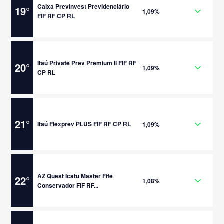
Caixa Previnvest Previdenciário
19
°
1,09%
FIF RF CP RL
Itaú Private Prev Premium II FIF RF
20
°
1,09%
CP RL
21
°
Itaú Flexprev PLUS FIF RF CP RL
1,09%
AZ Quest Icatu Master Fife
22
°
1,08%
Conservador FIF RF...