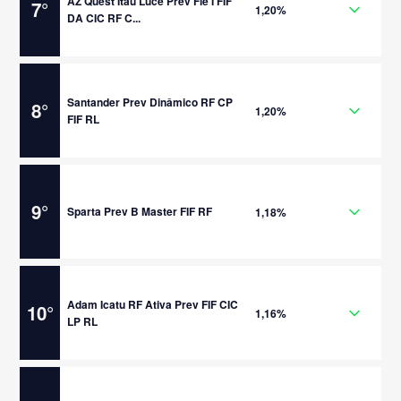
AZ Quest Itau Luce Prev Fie I FIF
7
°
1,20%
DA CIC RF C...
Santander Prev Dinâmico RF CP
8
°
1,20%
FIF RL
9
°
Sparta Prev B Master FIF RF
1,18%
Adam Icatu RF Ativa Prev FIF CIC
10
°
1,16%
LP RL