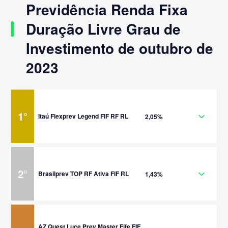
Previdência Renda Fixa
Duração Livre Grau de
Investimento de outubro de
2023
1
°
Itaú Flexprev Legend FIF RF RL
2,05%
2
°
Brasilprev TOP RF Ativa FIF RL
1,43%
AZ Quest Luce Prev Master Fife FIF