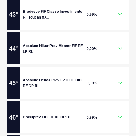
Bradesco FIF Classe Investimento
43
°
0,99%
RF Toucan XX...
Absolute Hiker Prev Master FIF RF
44
°
0,99%
LP RL
Absolute Delfos Prev Fie II FIF CIC
45
°
0,99%
RF CP RL
46
°
Brasilprev FIC FIF RF CP RL
0,99%