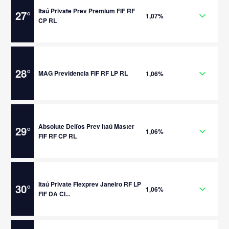
Itaú Private Prev Premium FIF RF
27
°
1,07%
CP RL
28
°
MAG Previdencia FIF RF LP RL
1,06%
Absolute Delfos Prev Itaú Master
29
°
1,06%
FIF RF CP RL
Itaú Private Flexprev Janeiro RF LP
30
°
1,06%
FIF DA CI...