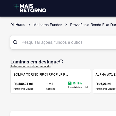
Home
Melhores Fundos
Previdência Renda Fixa Dur
Lâminas em destaque
Saiba como patrocinar um fundo
SOMMA TORINO FIF CI RF CP LP R...
ALPHA WAVE 
R$ 580,24 mi
1 mil
15,19%
R$ 6,26 mi
Rentabilidade 12M
Patrimônio Líquido
Cotistas
Patrimônio Líquido