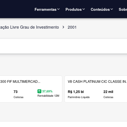
Ferramentas
Produtos
Conteúdos
Sobr
ação Livre Grau de Investimento
2001
300 FIF MULTIMERCAD...
V8 CASH PLATINUM CIC CLASSE IN..
73
37,69%
R$ 1,25 bi
22 mil
Rentabilidade 12M
Cotistas
Patrimônio Líquido
Cotistas