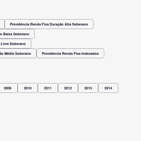
Previdência Renda Fixa Duração Alta Soberano
ão Baixa Soberano
 Livre Soberano
ção Média Soberano
Previdência Renda Fixa Indexados
2009
2010
2011
2012
2013
2014