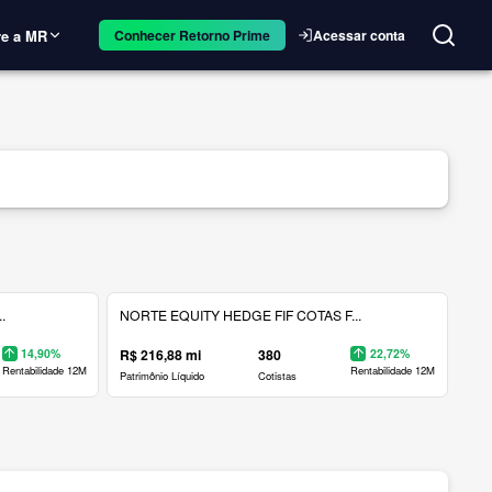
e a MR
Acessar conta
Conhecer Retorno Prime
.
NORTE EQUITY HEDGE FIF COTAS F...
14,90%
R$ 216,88 mi
380
22,72%
Rentabilidade 12M
Rentabilidade 12M
Patrimônio Líquido
Cotistas