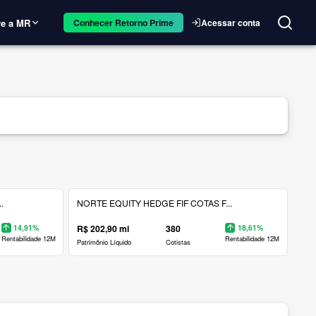
e a MR
Acessar conta
Conhecer Retorno Prime
.
NORTE EQUITY HEDGE FIF COTAS F...
14,91%
R$ 202,90 mi
380
18,61%
Rentabilidade 12M
Rentabilidade 12M
Patrimônio Líquido
Cotistas