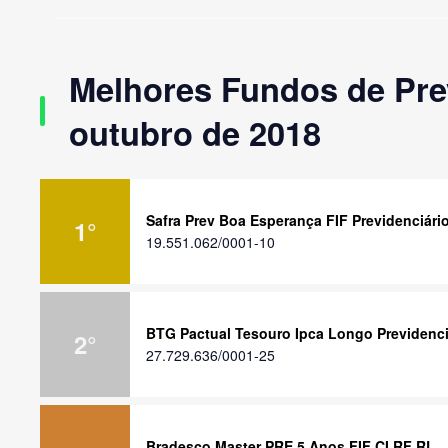
Melhores Fundos de Prev
outubro de 2018
Safra Prev Boa Esperança FIF Previdenciári
1
°
19.551.062/0001-10
BTG Pactual Tesouro Ipca Longo Previdenci
2
°
27.729.636/0001-25
Bradesco Master PRE 5 Anos FIF CI RF RL