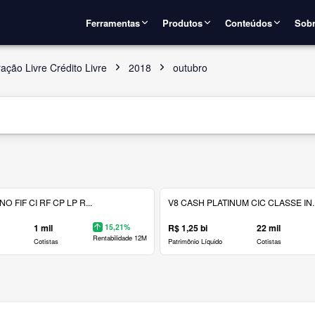
Ferramentas
Produtos
Conteúdos
Sobr
ação Livre Crédito Livre
2018
outubro
 FIF CI RF CP LP R...
V8 CASH PLATINUM CIC CLASSE IN..
1 mil
15,21%
R$ 1,25 bi
22 mil
Rentabilidade 12M
Cotistas
Patrimônio Líquido
Cotistas