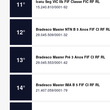
Icatu Seg VIC Ilb FIF Classe FIC RF RL
11
°
15.240.810/0001-92
Bradesco Master NTN B 5 Anos FIF CI RF R
12
°
29.045.509/0001-32
Bradesco Master Pré 3 Anos FIF CI RF RL
13
°
29.045.553/0001-42
Bradesco Master IMA B 5 FIF CI RF RL
14
°
21.407.059/0001-79