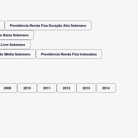
Previdência Renda Fixa Duração Alta Soberano
ão Baixa Soberano
 Livre Soberano
ção Média Soberano
Previdência Renda Fixa Indexados
2009
2010
2011
2012
2013
2014