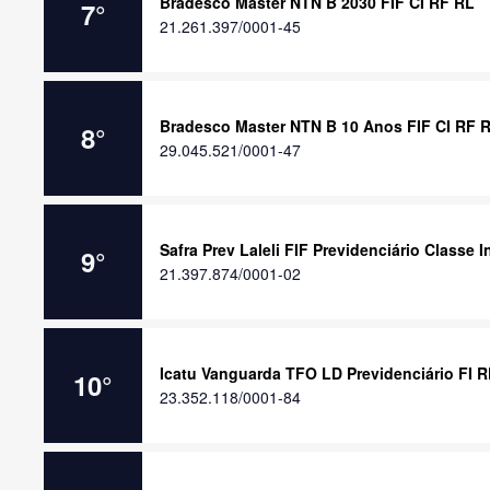
Bradesco Máster NTN B 2030 FIF CI RF RL
7
°
21.261.397/0001-45
Bradesco Master NTN B 10 Anos FIF CI RF 
8
°
29.045.521/0001-47
Safra Prev Laleli FIF Previdenciário Classe
9
°
21.397.874/0001-02
Icatu Vanguarda TFO LD Previdenciário FI R
10
°
23.352.118/0001-84