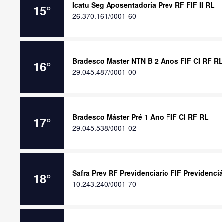
Icatu Seg Aposentadoria Prev RF FIF II RL
15
°
26.370.161/0001-60
Bradesco Master NTN B 2 Anos FIF CI RF R
16
°
29.045.487/0001-00
Bradesco Máster Pré 1 Ano FIF CI RF RL
17
°
29.045.538/0001-02
Safra Prev RF Previdenciario FIF Previdenci
18
°
10.243.240/0001-70