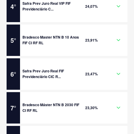
Safra Prev Juro Real VIP FIF
4
°
24,07%
Previdenciário C...
Bradesco Master NTN B 10 Anos
5
°
23,91%
FIF CI RF RL
Safra Prev Juro Real FIF
6
°
23,47%
Previdenciário CIC R...
Bradesco Máster NTN B 2030 FIF
7
°
23,30%
CI RF RL