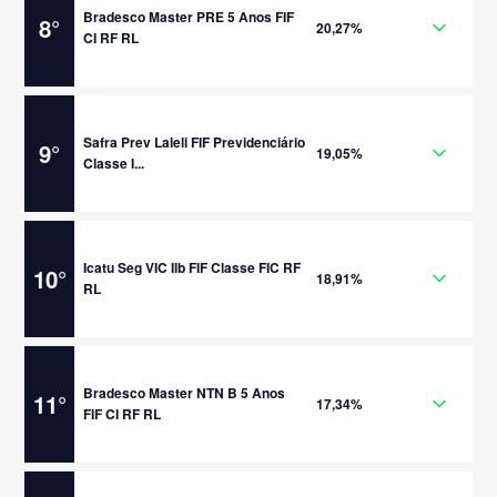
Bradesco Master PRE 5 Anos FIF
8
°
20,27%
CI RF RL
Safra Prev Laleli FIF Previdenciário
9
°
19,05%
Classe I...
Icatu Seg VIC Ilb FIF Classe FIC RF
10
°
18,91%
RL
Bradesco Master NTN B 5 Anos
11
°
17,34%
FIF CI RF RL