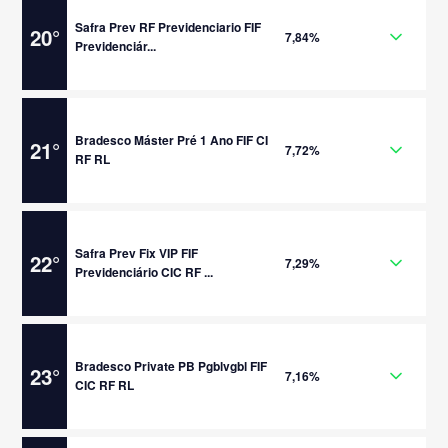
Safra Prev RF Previdenciario FIF
20
°
7,84%
Previdenciár...
Bradesco Máster Pré 1 Ano FIF CI
21
°
7,72%
RF RL
Safra Prev Fix VIP FIF
22
°
7,29%
Previdenciário CIC RF ...
Bradesco Private PB Pgblvgbl FIF
23
°
7,16%
CIC RF RL