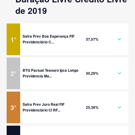
de 2019
Safra Prev Boa Esperança FIF
1
°
37,57%
Previdenciário C...
BTG Pactual Tesouro Ipca Longo
2
°
30,29%
Previdencia Ma...
Safra Prev Juro Real FIF
3
°
25,36%
Previdenciário CI RF...