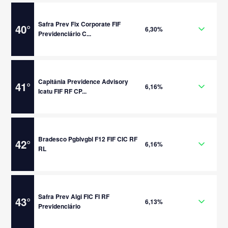
Safra Prev Fix Corporate FIF
40
°
6,30%
Previdenciário C...
Capitânia Previdence Advisory
41
°
6,16%
Icatu FIF RF CP...
Bradesco Pgblvgbl F12 FIF CIC RF
42
°
6,16%
RL
Safra Prev Algi FIC FI RF
43
°
6,13%
Previdenciário