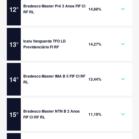
Bradesco Master Pré 3 Anos FIF CI
12
°
14,88%
RF RL
Icatu Vanguarda TFO LD
13
°
14,27%
Previdenciário FI RF
Bradesco Master IMA B 5 FIF CI RF
14
°
13,44%
RL
Bradesco Master NTN B 2 Anos
15
°
11,19%
FIF CI RF RL