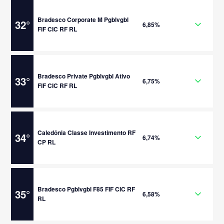
Bradesco Corporate M Pgblvgbl
32
°
6,85%
FIF CIC RF RL
Bradesco Private Pgblvgbl Ativo
33
°
6,75%
FIF CIC RF RL
Caledônia Classe Investimento RF
34
°
6,74%
CP RL
Bradesco Pgblvgbl F85 FIF CIC RF
35
°
6,58%
RL