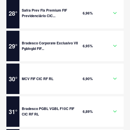
Safra Prev Fix Premium FIF
28
°
6,96%
Previdenciário CIC...
Bradesco Corporate Exclusivo VII
29
°
6,95%
Pgblvgbl FIF...
30
°
MCV FIF CIC RF RL
6,90%
Bradesco PGBL VGBL F10C FIF
31
°
6,89%
CIC RF RL