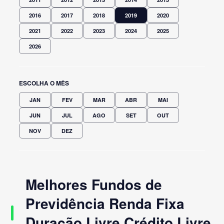
2016
2017
2018
2019
2020
2021
2022
2023
2024
2025
2026
ESCOLHA O MÊS
JAN
FEV
MAR
ABR
MAI
JUN
JUL
AGO
SET
OUT
NOV
DEZ
Melhores Fundos de
Previdência Renda Fixa
Duração Livre Crédito Livre