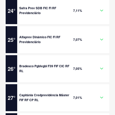
Safra Prev SDB FIC FI RF
24
°
7,11%
Previdenciário
Alfaprev Dinâmico FIC FI RF
25
°
7,07%
Previdenciário
Bradesco Pgblvgbl F39 FIF CIC RF
26
°
7,05%
RL
Capitânia Credprevidência Máster
27
°
7,01%
FIF RF CP RL