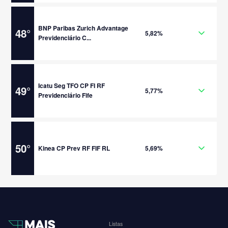
BNP Paribas Zurich Advantage
48
°
5,82%
Previdenciário C...
Icatu Seg TFO CP FI RF
49
°
5,77%
Previdenciário Fife
50
°
Kinea CP Prev RF FIF RL
5,69%
Listas