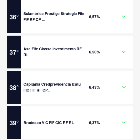
Sulamérica Prestige Strategie Fife
36
°
6,57%
FIF RF CP ...
Asa Fife Classe Investimento RF
37
°
6,50%
RL
Capitânia Credprevidência Icatu
38
°
6,43%
FIC FIF RF CP...
39
°
Bradesco V C FIF CIC RF RL
6,37%