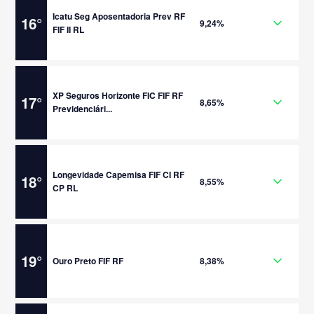
Icatu Seg Aposentadoria Prev RF
16
°
9,24%
FIF II RL
XP Seguros Horizonte FIC FIF RF
17
°
8,65%
Previdenciári...
Longevidade Capemisa FIF CI RF
18
°
8,55%
CP RL
19
°
Ouro Preto FIF RF
8,38%