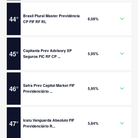
Brasil Plural Master Previdência
44
°
6,08%
CP FIF RF RL
Capitania Prev Advisory XP
45
°
5,95%
Seguros FIC RF CP ...
Safra Prev Capital Market FIF
46
°
5,95%
Previdenciário ...
Icatu Vanguarda Absoluto FIF
47
°
5,84%
Previdenciário R...