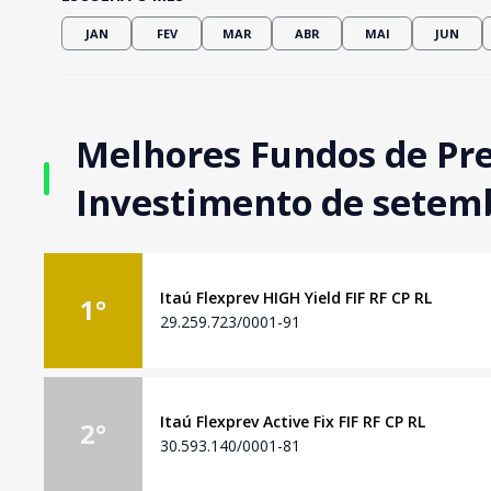
JAN
FEV
MAR
ABR
MAI
JUN
Melhores Fundos de Pre
Investimento de setem
Itaú Flexprev HIGH Yield FIF RF CP RL
1
°
29.259.723/0001-91
Itaú Flexprev Active Fix FIF RF CP RL
2
°
30.593.140/0001-81