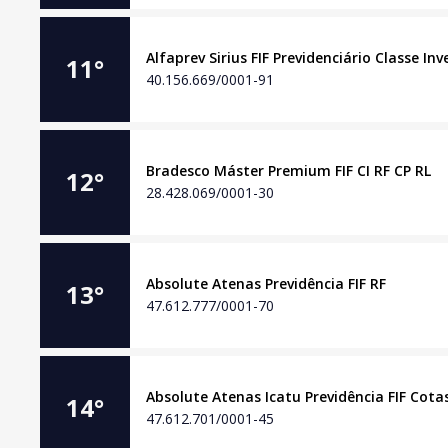
Alfaprev Sirius FIF Previdenciário Classe In
11
°
40.156.669/0001-91
Bradesco Máster Premium FIF CI RF CP RL
12
°
28.428.069/0001-30
Absolute Atenas Previdência FIF RF
13
°
47.612.777/0001-70
Absolute Atenas Icatu Previdência FIF Cotas
14
°
47.612.701/0001-45