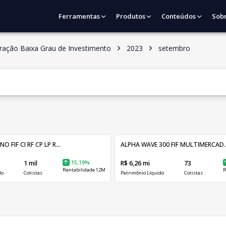
Ferramentas
Produtos
Conteúdos
Sob
ração Baixa Grau de Investimento
2023
setembro
FIF CI RF CP LP R...
ALPHA WAVE 300 FIF MULTIMERCAD..
1 mil
15,19%
R$ 6,26 mi
73
Rentabilidade 12M
R
do
Cotistas
Patrimônio Líquido
Cotistas