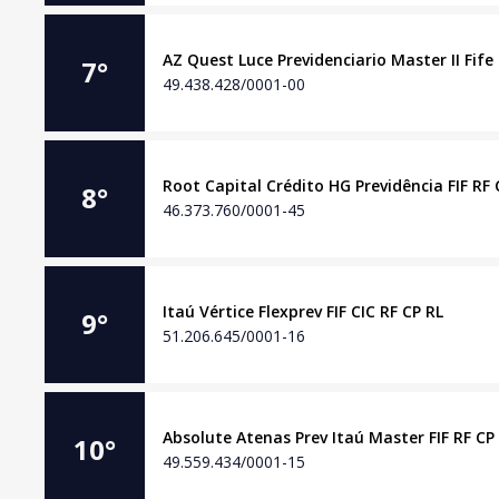
AZ Quest Luce Previdenciario Master II Fife 
7
°
49.438.428/0001-00
Root Capital Crédito HG Previdência FIF RF 
8
°
46.373.760/0001-45
Itaú Vértice Flexprev FIF CIC RF CP RL
9
°
51.206.645/0001-16
Absolute Atenas Prev Itaú Master FIF RF CP
10
°
49.559.434/0001-15