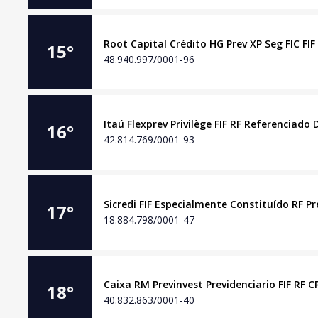
Root Capital Crédito HG Prev XP Seg FIC FIF
15
°
48.940.997/0001-96
Itaú Flexprev Privilège FIF RF Referenciado 
16
°
42.814.769/0001-93
Sicredi FIF Especialmente Constituído RF Pr
17
°
18.884.798/0001-47
Caixa RM Previnvest Previdenciario FIF RF C
18
°
40.832.863/0001-40