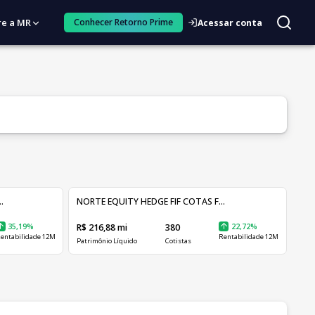
re a MR
Conhecer Retorno Prime
Acessar conta
.
NORTE EQUITY HEDGE FIF COTAS F...
35,19%
R$ 216,88 mi
380
22,72%
entabilidade 12M
Rentabilidade 12M
Patrimônio Líquido
Cotistas