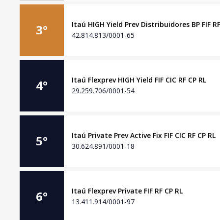
Itaú HIGH Yield Prev Distribuidores BP FIF R
3
°
42.814.813/0001-65
Itaú Flexprev HIGH Yield FIF CIC RF CP RL
4
°
29.259.706/0001-54
Itaú Private Prev Active Fix FIF CIC RF CP RL
5
°
30.624.891/0001-18
Itaú Flexprev Private FIF RF CP RL
6
°
13.411.914/0001-97