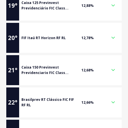
Caixa 125 Previnvest
19
°
12,88%
Previdenciário FIC Class...
20
°
FIF Itaú RT Horizon RF RL
12,78%
Caixa 150 Previnvest
21
°
12,68%
Previdenciario FIC Class...
Brasilprev RT Clássico FIC FIF
22
°
12,66%
RF RL