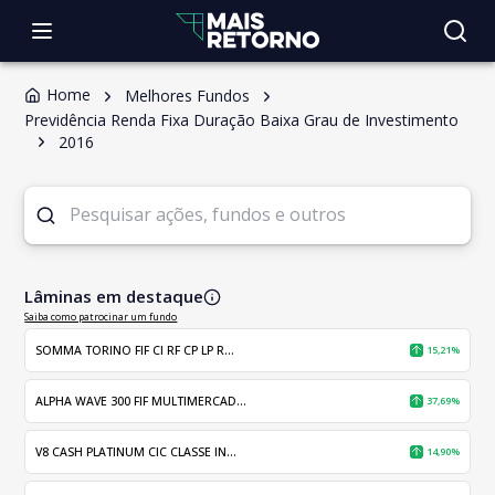
Home
Melhores Fundos
Previdência Renda Fixa Duração Baixa Grau de Investimento
2016
Lâminas em destaque
Saiba como patrocinar um fundo
SOMMA TORINO FIF CI RF CP LP R...
15,21%
ALPHA WAVE 300 FIF MULTIMERCAD...
37,69%
V8 CASH PLATINUM CIC CLASSE IN...
14,90%