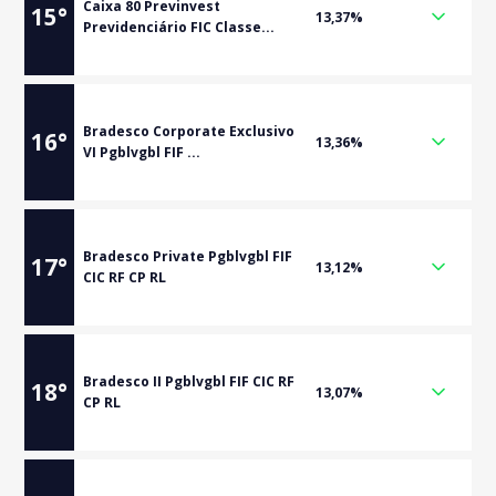
Caixa 80 Previnvest
15
°
13,37%
Previdenciário FIC Classe...
Bradesco Corporate Exclusivo
16
°
13,36%
VI Pgblvgbl FIF ...
Bradesco Private Pgblvgbl FIF
17
°
13,12%
CIC RF CP RL
Bradesco II Pgblvgbl FIF CIC RF
18
°
13,07%
CP RL