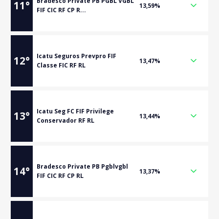
Bradesco Private PB PGBL VGBL
11
°
13,59%
FIF CIC RF CP R...
Icatu Seguros Prevpro FIF
12
°
13,47%
Classe FIC RF RL
Icatu Seg FC FIF Privilege
13
°
13,44%
Conservador RF RL
Bradesco Private PB Pgblvgbl
14
°
13,37%
FIF CIC RF CP RL