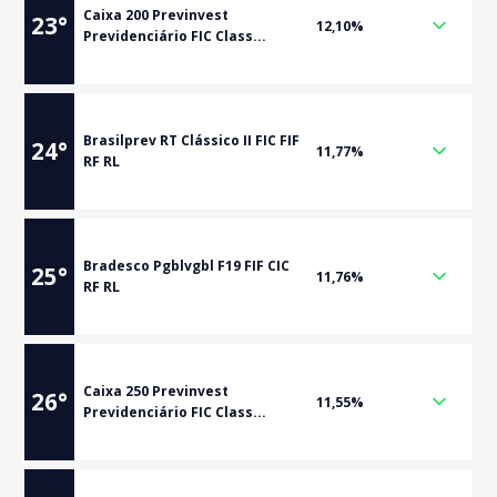
Caixa 200 Previnvest
23
°
12,10%
Previdenciário FIC Class...
Brasilprev RT Clássico II FIC FIF
24
°
11,77%
RF RL
Bradesco Pgblvgbl F19 FIF CIC
25
°
11,76%
RF RL
Caixa 250 Previnvest
26
°
11,55%
Previdenciário FIC Class...