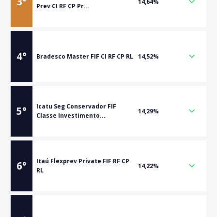
3
°
14,64%
Prev CI RF CP Pr...
4
°
Bradesco Master FIF CI RF CP RL
14,52%
Icatu Seg Conservador FIF
5
°
14,29%
Classe Investimento...
Itaú Flexprev Private FIF RF CP
6
°
14,22%
RL