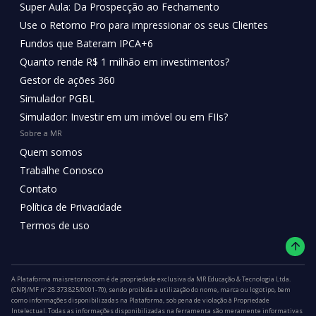
Super Aula: Da Prospecção ao Fechamento
Use o Retorno Pro para impressionar os seus Clientes
Fundos que Bateram IPCA+6
Quanto rende R$ 1 milhão em investimentos?
Gestor de ações 360
Simulador PGBL
Simulador: Investir em um imóvel ou em FIIs?
Sobre a MR
Quem somos
Trabalhe Conosco
Contato
Política de Privacidade
Termos de uso
A Plataforma maisretorno.com é de propriedade exclusiva da MR Educação & Tecnologia Ltda.
(CNPJ/MF nº 28.373.825/0001-70), sendo proibida a utilização do nome, marca ou logotipo, bem
como informações disponibilizadas na Plataforma, sob pena de violação à Propriedade
Intelectual. Todas as informações disponibilizadas na ferramenta são meramente informativas