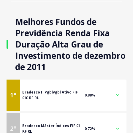
Melhores Fundos de
Previdência Renda Fixa
Duração Alta Grau de
Investimento de dezembro
de 2011
Bradesco H Pgblvgbl Ativo FIF
1
°
0,88%
CIC RF RL
Bradesco Máster Índices FIF CI
2
°
0,72%
RF RL