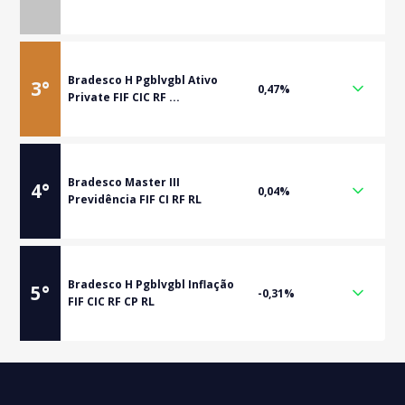
Bradesco H Pgblvgbl Ativo
3
°
0,47%
Private FIF CIC RF ...
Bradesco Master III
4
°
0,04%
Previdência FIF CI RF RL
Bradesco H Pgblvgbl Inflação
5
°
-0,31%
FIF CIC RF CP RL