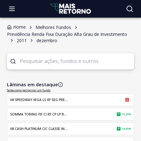
Home
Melhores Fundos
Previdência Renda Fixa Duração Alta Grau de Investimento
2011
dezembro
Lâminas em destaque
Saiba como patrocinar um fundo
V8 SPEEDWAY VEGA LS XP SEG PRE...
-
SOMMA TORINO FIF CI RF CP LP R...
15,20%
V8 CASH PLATINUM CIC CLASSE IN...
14,90%