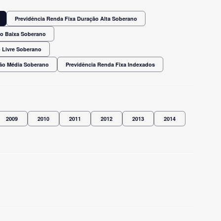
Previdência Renda Fixa Duração Alta Soberano
ão Baixa Soberano
 Livre Soberano
ção Média Soberano
Previdência Renda Fixa Indexados
2009
2010
2011
2012
2013
2014