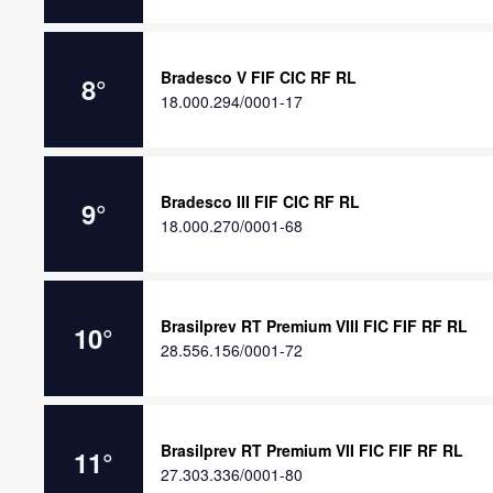
Bradesco V FIF CIC RF RL
8
°
18.000.294/0001-17
Bradesco III FIF CIC RF RL
9
°
18.000.270/0001-68
Brasilprev RT Premium VIII FIC FIF RF RL
10
°
28.556.156/0001-72
Brasilprev RT Premium VII FIC FIF RF RL
11
°
27.303.336/0001-80