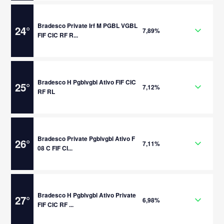
Bradesco Private Irf M PGBL VGBL
24
°
7,89%
FIF CIC RF R...
Bradesco H Pgblvgbl Ativo FIF CIC
25
°
7,12%
RF RL
Bradesco Private Pgblvgbl Ativo F
26
°
7,11%
08 C FIF CI...
Bradesco H Pgblvgbl Ativo Private
27
°
6,98%
FIF CIC RF ...