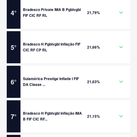
Bradesco Private IMA B Pgblvgbl
4
°
21,79%
FIF CIC RF RL
Bradesco H Pgblvgbl Inflação FIF
5
°
21,66%
CIC RF CP RL
Sulamérica Prestige Inflatie I FIF
6
°
21,63%
DA Classe ...
Bradesco H Pgblvgbl Inflação IMA
7
°
21,15%
B FIF CIC RF...