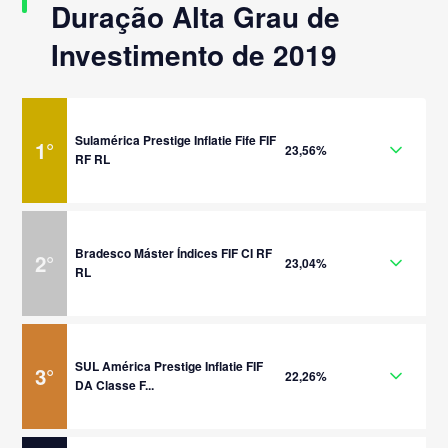
Duração Alta Grau de
Investimento de 2019
Sulamérica Prestige Inflatie Fife FIF
1
°
23,56%
RF RL
Bradesco Máster Índices FIF CI RF
2
°
23,04%
RL
SUL América Prestige Inflatie FIF
3
°
22,26%
DA Classe F...