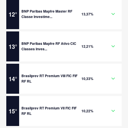
BNP Paribas Mapfre Master RF
12
°
13,37%
Classe Investime...
BNP Paribas Mapfre RF Ativo CIC
13
°
12,21%
Classes Inves...
Brasilprev RT Premium VIII FIC FIF
14
°
10,33%
RF RL
Brasilprev RT Premium VII FIC FIF
15
°
10,22%
RF RL