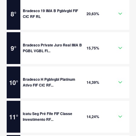
Bradesco 19 IMA B Pgblvgbl FIF
8
°
20,63%
CIC RF RL
Bradesco Private Juro Real IMA B
9
°
15,75%
PGBL VGBL FI...
Bradesco H Pgblvgbl Platinum
10
°
14,39%
Ativo FIF CIC RF...
Icatu Seg Pré Fife FIF Classe
11
°
14,24%
Investimento RF...