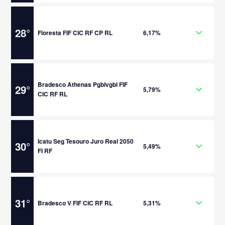
28
°
Floresta FIF CIC RF CP RL
6,17%
Bradesco Athenas Pgblvgbl FIF
29
°
5,79%
CIC RF RL
Icatu Seg Tesouro Juro Real 2050
30
°
5,49%
FI RF
31
°
Bradesco V FIF CIC RF RL
5,31%