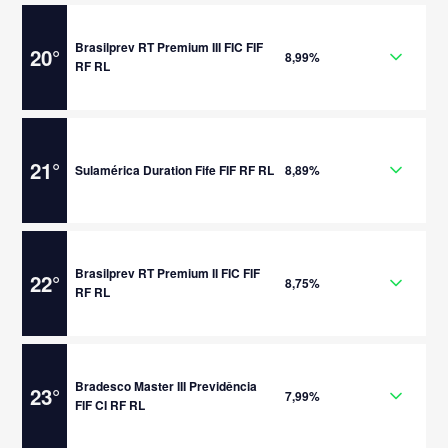
Brasilprev RT Premium III FIC FIF
20
°
8,99%
RF RL
21
°
Sulamérica Duration Fife FIF RF RL
8,89%
Brasilprev RT Premium II FIC FIF
22
°
8,75%
RF RL
Bradesco Master III Previdência
23
°
7,99%
FIF CI RF RL