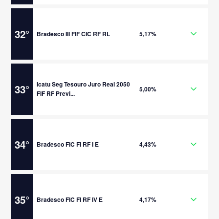
32
°
Bradesco III FIF CIC RF RL
5,17%
Icatu Seg Tesouro Juro Real 2050
33
°
5,00%
FIF RF Previ...
34
°
Bradesco FIC FI RF I E
4,43%
35
°
Bradesco FIC FI RF IV E
4,17%