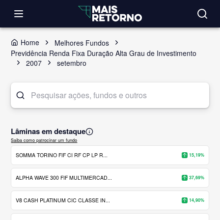
Home
Melhores Fundos
Previdência Renda Fixa Duração Alta Grau de Investimento
2007
setembro
Lâminas em destaque
Saiba como patrocinar um fundo
SOMMA TORINO FIF CI RF CP LP R...
15,19%
ALPHA WAVE 300 FIF MULTIMERCAD...
37,69%
V8 CASH PLATINUM CIC CLASSE IN...
14,90%