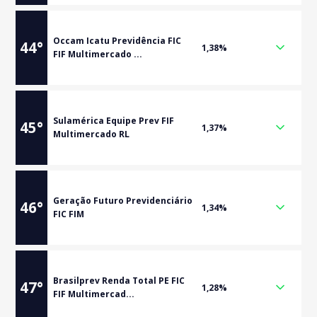
Occam Icatu Previdência FIC
44
°
1,38%
FIF Multimercado ...
Sulamérica Equipe Prev FIF
45
°
1,37%
Multimercado RL
Geração Futuro Previdenciário
46
°
1,34%
FIC FIM
Brasilprev Renda Total PE FIC
47
°
1,28%
FIF Multimercad...