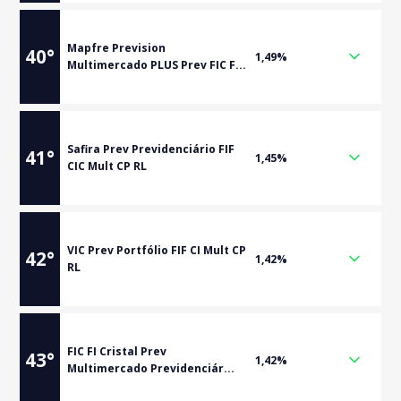
Mapfre Prevision
40
°
1,49%
Multimercado PLUS Prev FIC F...
Safira Prev Previdenciário FIF
41
°
1,45%
CIC Mult CP RL
VIC Prev Portfólio FIF CI Mult CP
42
°
1,42%
RL
FIC FI Cristal Prev
43
°
1,42%
Multimercado Previdenciár...