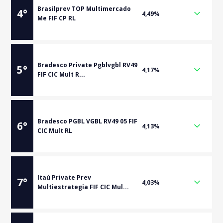
Brasilprev TOP Multimercado
4
°
4,49%
Me FIF CP RL
Bradesco Private Pgblvgbl RV49
5
°
4,17%
FIF CIC Mult R...
Bradesco PGBL VGBL RV49 05 FIF
6
°
4,13%
CIC Mult RL
Itaú Private Prev
7
°
4,03%
Multiestrategia FIF CIC Mul...