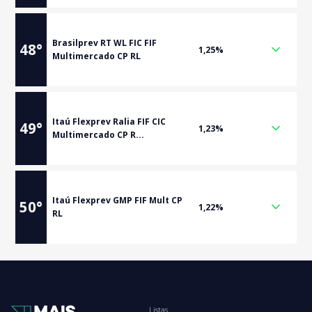
Brasilprev RT WL FIC FIF
48
°
1,25%
Multimercado CP RL
Itaú Flexprev Ralia FIF CIC
49
°
1,23%
Multimercado CP R...
Itaú Flexprev GMP FIF Mult CP
50
°
1,22%
RL
Listas