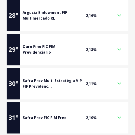
Argucia Endowment FIF
28
°
2,16%
Multimercado RL
Ouro Fino FIC FIM
29
°
2,13%
Previdenciario
Safra Prev Multi Estratégia VIP
30
°
2,11%
FIF Previdenc...
31
°
Safra Prev FIC FIM Free
2,10%