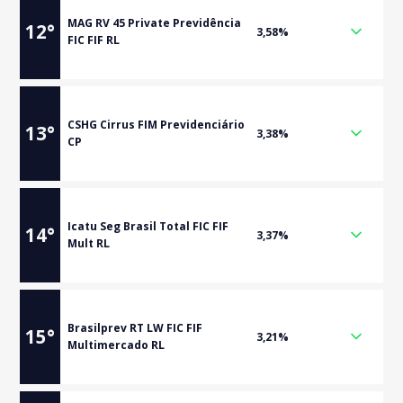
MAG RV 45 Private Previdência
12
°
3,58%
FIC FIF RL
CSHG Cirrus FIM Previdenciário
13
°
3,38%
CP
Icatu Seg Brasil Total FIC FIF
14
°
3,37%
Mult RL
Brasilprev RT LW FIC FIF
15
°
3,21%
Multimercado RL