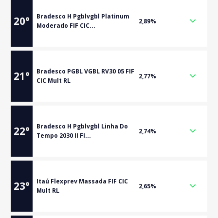
Bradesco H Pgblvgbl Platinum
20
°
2,89%
Moderado FIF CIC...
Bradesco PGBL VGBL RV30 05 FIF
21
°
2,77%
CIC Mult RL
Bradesco H Pgblvgbl Linha Do
22
°
2,74%
Tempo 2030 II FI...
Itaú Flexprev Massada FIF CIC
23
°
2,65%
Mult RL