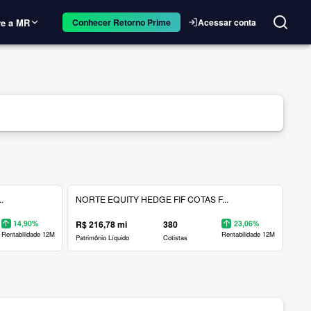
e a MR
Acessar conta
Conhecer Retorno Prime
.
NORTE EQUITY HEDGE FIF COTAS F...
14,90%
R$ 216,78 mi
380
23,06%
Rentabilidade 12M
Rentabilidade 12M
Patrimônio Líquido
Cotistas