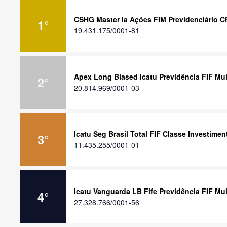
CSHG Master Ia Ações FIM Previdenciário C
1
°
19.431.175/0001-81
Apex Long Biased Icatu Previdência FIF Mu
2
°
20.814.969/0001-03
Icatu Seg Brasil Total FIF Classe Investime
3
°
11.435.255/0001-01
Icatu Vanguarda LB Fife Previdência FIF Mu
4
°
27.328.766/0001-56