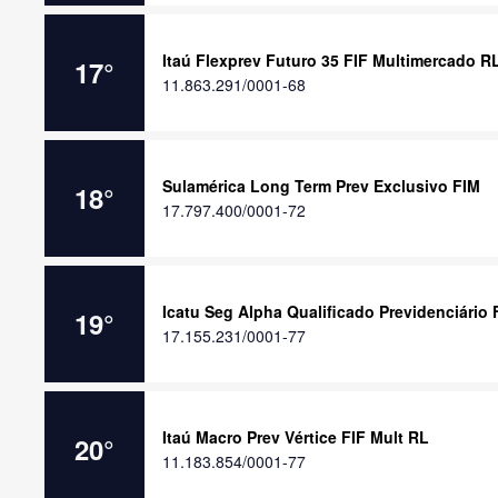
Itaú Flexprev Futuro 35 FIF Multimercado R
17
°
11.863.291/0001-68
Sulamérica Long Term Prev Exclusivo FIM
18
°
17.797.400/0001-72
Icatu Seg Alpha Qualificado Previdenciário
19
°
17.155.231/0001-77
Itaú Macro Prev Vértice FIF Mult RL
20
°
11.183.854/0001-77