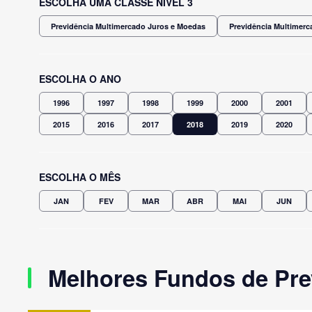
ESCOLHA UMA CLASSE NÍVEL 3
Previdência Multimercado Juros e Moedas
Previdência Multimerc
ESCOLHA O ANO
1996
1997
1998
1999
2000
2001
2015
2016
2017
2018
2019
2020
ESCOLHA O MÊS
JAN
FEV
MAR
ABR
MAI
JUN
Melhores Fundos de Pre