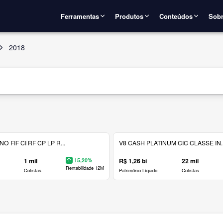
Ferramentas
Produtos
Conteúdos
Sobr
2018
 FIF CI RF CP LP R...
V8 CASH PLATINUM CIC CLASSE IN..
1 mil
15,20%
R$ 1,26 bi
22 mil
Rentabilidade 12M
Cotistas
Patrimônio Líquido
Cotistas