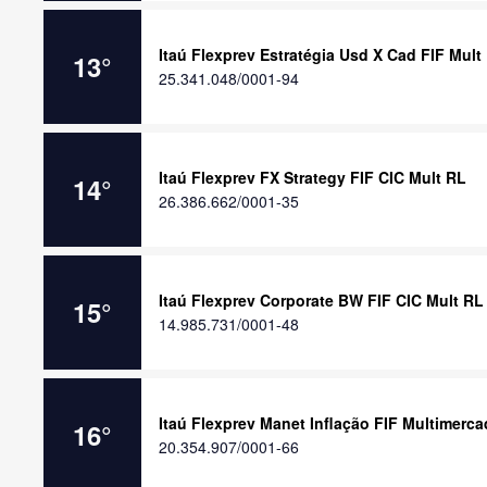
Itaú Flexprev Estratégia Usd X Cad FIF Mult
13
°
25.341.048/0001-94
Itaú Flexprev FX Strategy FIF CIC Mult RL
14
°
26.386.662/0001-35
Itaú Flexprev Corporate BW FIF CIC Mult RL
15
°
14.985.731/0001-48
Itaú Flexprev Manet Inflação FIF Multimerc
16
°
20.354.907/0001-66