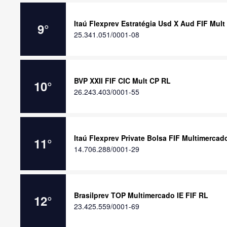
Itaú Flexprev Estratégia Usd X Aud FIF Mult
9
°
25.341.051/0001-08
BVP XXII FIF CIC Mult CP RL
10
°
26.243.403/0001-55
Itaú Flexprev Private Bolsa FIF Multimercad
11
°
14.706.288/0001-29
Brasilprev TOP Multimercado IE FIF RL
12
°
23.425.559/0001-69