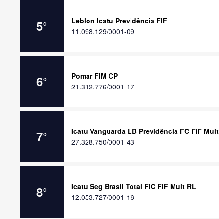
Leblon Icatu Previdência FIF
5
°
11.098.129/0001-09
Pomar FIM CP
6
°
21.312.776/0001-17
Icatu Vanguarda LB Previdência FC FIF Mul
7
°
27.328.750/0001-43
Icatu Seg Brasil Total FIC FIF Mult RL
8
°
12.053.727/0001-16