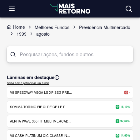
Home
Melhores Fundos
Previdência Multimercado
1999
agosto
Lâminas em destaque
Saiba como patrocinar um fundo
V8 SPEEDWAY VEGA LS XP SEG PRE...
-
SOMMA TORINO FIF CI RF CP LP R...
15,19%
ALPHA WAVE 300 FIF MULTIMERCAD...
37,69%
V8 CASH PLATINUM CIC CLASSE IN...
14,90%