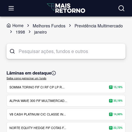
Home
Melhores Fundos
Previdência Multimercado
1998
janeiro
Lâminas em destaque
Saiba como patrocinar um fundo
SOMMA TORINO FIF CI RF CP LP R...
15,19%
ALPHA WAVE 300 FIF MULTIMERCAD...
35,19%
V8 CASH PLATINUM CIC CLASSE IN...
14,90%
NORTE EQUITY HEDGE FIF COTAS F...
22,72%