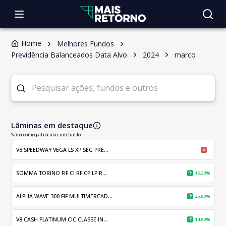
Home
Melhores Fundos
Previdência Balanceados Data Alvo
2024
marco
Lâminas em destaque
Saiba como patrocinar um fundo
V8 SPEEDWAY VEGA LS XP SEG PRE...
-
SOMMA TORINO FIF CI RF CP LP R...
15,20%
ALPHA WAVE 300 FIF MULTIMERCAD...
35,90%
V8 CASH PLATINUM CIC CLASSE IN...
14,90%