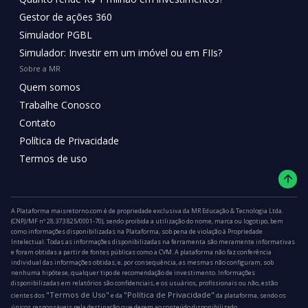
Gestor de ações 360
Simulador PGBL
Simulador: Investir em um imóvel ou em FIIs?
Sobre a MR
Quem somos
Trabalhe Conosco
Contato
Política de Privacidade
Termos de uso
A Plataforma maisretorno.com é de propriedade exclusiva da MR Educação & Tecnologia Ltda.
(CNPJ/MF nº 28.373.825/0001-70), sendo proibida a utilização do nome, marca ou logotipo, bem
como informações disponibilizadas na Plataforma, sob pena de violação à Propriedade
Intelectual. Todas as informações disponibilizadas na ferramenta são meramente informativas
e foram obtidas a partir de fontes públicas como a CVM. A plataforma não faz conferência
individual das informações obtidas, e, por consequência, as mesmas não configuram, sob
nenhuma hipótese, qualquer tipo de recomendação de investimento. Informações
disponibilizadas em relatórios são confidenciais, e os usuários, profissionais ou não, estão
"Termos de Uso"
"Política de Privacidade"
cientes dos
e da
da plataforma, sendo os
únicos responsáveis pela destinação que derem ao conteúdo disponibilizado.