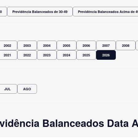
30
Previdência Balanceados de 30-49
Previdência Balanceados Acima de 4
2002
2003
2004
2005
2006
2007
2008
2021
2022
2023
2024
2025
2026
JUL
AGO
vidência Balanceados Data A