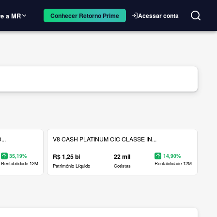
e a MR
Acessar conta
Conhecer Retorno Prime
..
V8 CASH PLATINUM CIC CLASSE IN...
35,19%
R$ 1,25 bi
22 mil
14,90%
Rentabilidade 12M
Rentabilidade 12M
Patrimônio Líquido
Cotistas