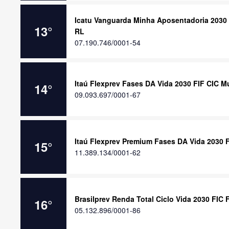
Icatu Vanguarda Minha Aposentadoria 2030 
13
°
RL
07.190.746/0001-54
Itaú Flexprev Fases DA Vida 2030 FIF CIC M
14
°
09.093.697/0001-67
Itaú Flexprev Premium Fases DA Vida 2030 F
15
°
11.389.134/0001-62
Brasilprev Renda Total Ciclo Vida 2030 FIC
16
°
05.132.896/0001-86