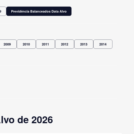
9
Previdência Balanceados Data Alvo
2009
2010
2011
2012
2013
2014
lvo de 2026