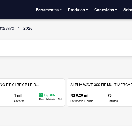
Ferramentas
Produtos
Conteúdos
Sobr
ata Alvo
2026
 FIF CI RF CP LP R...
ALPHA WAVE 300 FIF MULTIMERCAD.
1 mil
15,19%
R$ 6,26 mi
73
Rentabilidade 12M
Cotistas
Patrimônio Líquido
Cotistas