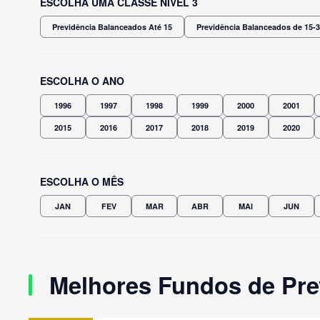
ESCOLHA UMA CLASSE NÍVEL 3
Previdência Balanceados Até 15
Previdência Balanceados de 15-
ESCOLHA O ANO
1996
1997
1998
1999
2000
2001
2015
2016
2017
2018
2019
2020
ESCOLHA O MÊS
JAN
FEV
MAR
ABR
MAI
JUN
Melhores Fundos de Pre