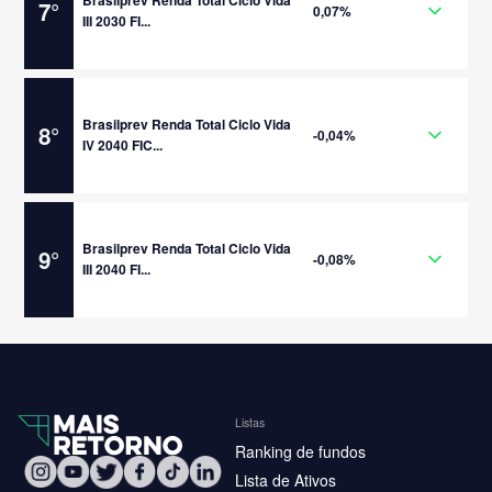
Brasilprev Renda Total Ciclo Vida
7
°
0,07%
III 2030 FI...
Brasilprev Renda Total Ciclo Vida
8
°
-0,04%
IV 2040 FIC...
Brasilprev Renda Total Ciclo Vida
9
°
-0,08%
III 2040 FI...
Listas
Ranking de fundos
Lista de Ativos