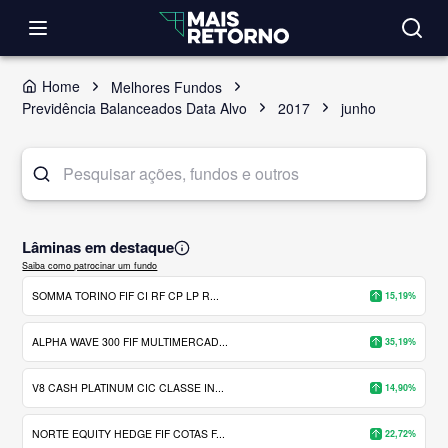
Home
Melhores Fundos
Previdência Balanceados Data Alvo
2017
junho
Lâminas em destaque
Saiba como patrocinar um fundo
SOMMA TORINO FIF CI RF CP LP R...
15,19%
ALPHA WAVE 300 FIF MULTIMERCAD...
35,19%
V8 CASH PLATINUM CIC CLASSE IN...
14,90%
NORTE EQUITY HEDGE FIF COTAS F...
22,72%