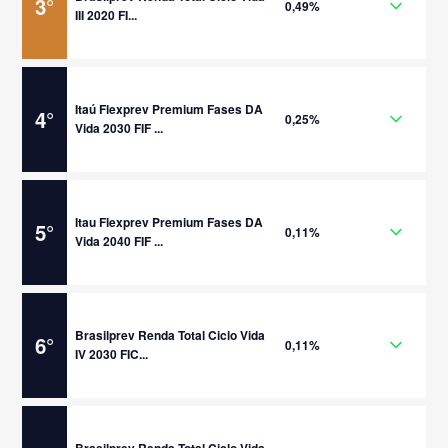
3
°
0,49%
III 2020 FI...
Itaú Flexprev Premium Fases DA
4
°
0,25%
Vida 2030 FIF ...
Itau Flexprev Premium Fases DA
5
°
0,11%
Vida 2040 FIF ...
Brasilprev Renda Total Ciclo Vida
6
°
0,11%
IV 2030 FIC...