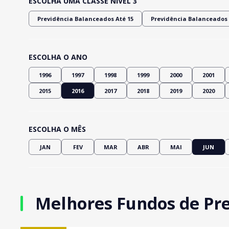
ESCOLHA UMA CLASSE NÍVEL 3
Previdência Balanceados Até 15
Previdência Balanceados 
ESCOLHA O ANO
1996
1997
1998
1999
2000
2001
2015
2016
2017
2018
2019
2020
ESCOLHA O MÊS
JAN
FEV
MAR
ABR
MAI
JUN
Melhores Fundos de Pre