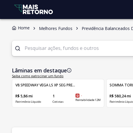
Home
Melhores Fundos
Previdência Balanceados 
Lâminas em destaque
Saiba como patrocinar um fundo
V8 SPEEDWAY VEGA LS XP SEG PRE...
SOMMA TORINO 
R$ 5,86 mi
1
-
R$ 580,24 mi
Rentabilidade 12M
Patrimônio Líquido
Cotistas
Patrimônio Líqui