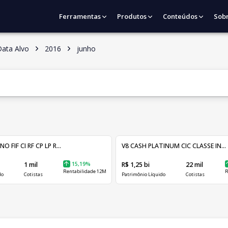
Ferramentas
Produtos
Conteúdos
Sob
Data Alvo
2016
junho
FIF CI RF CP LP R...
V8 CASH PLATINUM CIC CLASSE IN...
1 mil
15,19%
R$ 1,25 bi
22 mil
Rentabilidade 12M
R
do
Cotistas
Patrimônio Líquido
Cotistas