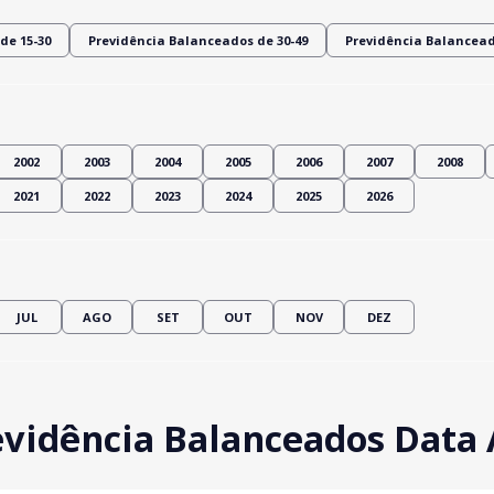
de 15-30
Previdência Balanceados de 30-49
Previdência Balancead
2002
2003
2004
2005
2006
2007
2008
2021
2022
2023
2024
2025
2026
JUL
AGO
SET
OUT
NOV
DEZ
vidência Balanceados Data 