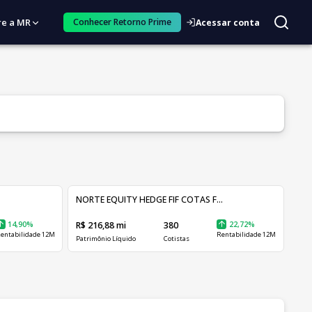
re a MR
Conhecer Retorno Prime
Acessar conta
NORTE EQUITY HEDGE FIF COTAS F...
14,90%
R$ 216,88 mi
380
22,72%
entabilidade 12M
Rentabilidade 12M
Patrimônio Líquido
Cotistas