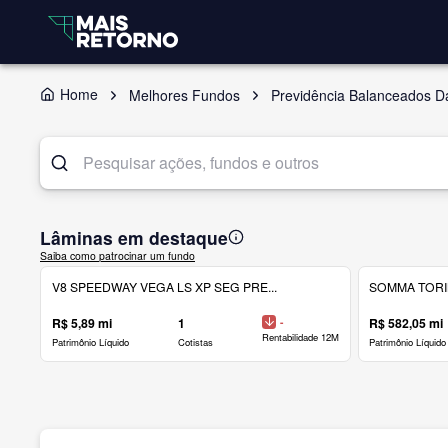
Home
Melhores Fundos
Previdência Balanceados D
Lâminas em destaque
Saiba como patrocinar um fundo
V8 SPEEDWAY VEGA LS XP SEG PRE...
SOMMA TORINO
R$ 5,89 mi
1
-
R$ 582,05 mi
Rentabilidade 12M
Patrimônio Líquido
Cotistas
Patrimônio Líquido