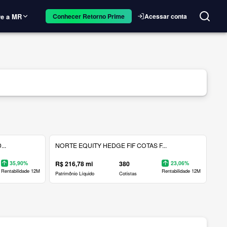
e a MR
Acessar conta
Conhecer Retorno Prime
..
NORTE EQUITY HEDGE FIF COTAS F...
35,90%
R$ 216,78 mi
380
23,06%
Rentabilidade 12M
Rentabilidade 12M
Patrimônio Líquido
Cotistas