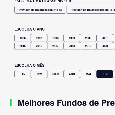
ESCOLHA UMA CLASSE NÍVEL 3
Previdência Balanceados Até 15
Previdência Balanceados de 15-
ESCOLHA O ANO
1996
1997
1998
1999
2000
2001
2015
2016
2017
2018
2019
2020
ESCOLHA O MÊS
JAN
FEV
MAR
ABR
MAI
JUN
Melhores Fundos de Pre