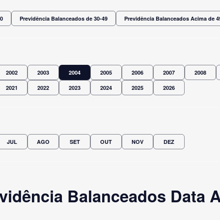
30
Previdência Balanceados de 30-49
Previdência Balanceados Acima de 4
2002
2003
2004
2005
2006
2007
2008
2021
2022
2023
2024
2025
2026
JUL
AGO
SET
OUT
NOV
DEZ
vidência Balanceados Data A