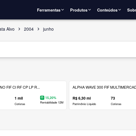
Ferramentas
Produtos
Conteúdos
Sobr
ata Alvo
2004
junho
 FIF CI RF CP LP R...
ALPHA WAVE 300 FIF MULTIMERCAD.
1 mil
15,20%
R$ 6,30 mi
73
Rentabilidade 12M
Cotistas
Patrimônio Líquido
Cotistas