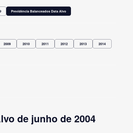
9
Previdência Balanceados Data Alvo
2009
2010
2011
2012
2013
2014
lvo de junho de 2004