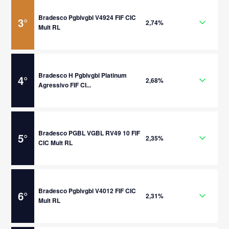
Bradesco Pgblvgbl V4924 FIF CIC
3
°
2,74%
Mult RL
Bradesco H Pgblvgbl Platinum
4
°
2,68%
Agressivo FIF CI...
Bradesco PGBL VGBL RV49 10 FIF
5
°
2,35%
CIC Mult RL
Bradesco Pgblvgbl V4012 FIF CIC
6
°
2,31%
Mult RL