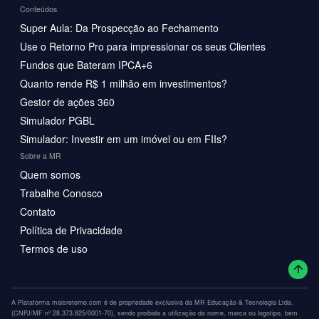
Conteúdos
Super Aula: Da Prospecção ao Fechamento
Use o Retorno Pro para impressionar os seus Clientes
Fundos que Bateram IPCA+6
Quanto rende R$ 1 milhão em investimentos?
Gestor de ações 360
Simulador PGBL
Simulador: Investir em um imóvel ou em FIIs?
Sobre a MR
Quem somos
Trabalhe Conosco
Contato
Política de Privacidade
Termos de uso
A Plataforma maisretorno.com é de propriedade exclusiva da MR Educação & Tecnologia Ltda.
(CNPJ/MF nº 28.373.825/0001-70), sendo proibida a utilização do nome, marca ou logotipo, bem