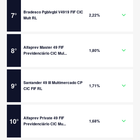
Bradesco Pgblvgbl V4919 FIF CIC
7
°
2,22%
Mult RL
Alfaprev Master 49 FIF
8
°
1,80%
Previdenciário CIC Mul...
Santander 49 III Multimercado CP
9
°
1,71%
CIC FIF RL
Alfaprev Private 49 FIF
10
°
1,68%
Previdenciário CIC Mu...