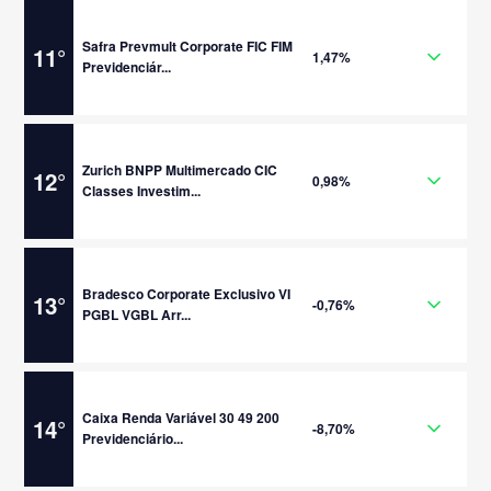
Safra Prevmult Corporate FIC FIM
11
°
1,47%
Previdenciár...
Zurich BNPP Multimercado CIC
12
°
0,98%
Classes Investim...
Bradesco Corporate Exclusivo VI
13
°
-0,76%
PGBL VGBL Arr...
Caixa Renda Variável 30 49 200
14
°
-8,70%
Previdenciário...