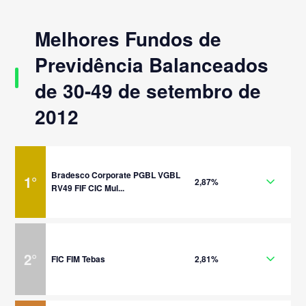
Melhores Fundos de
Previdência Balanceados
de 30-49 de setembro de
2012
Bradesco Corporate PGBL VGBL
1
°
2,87%
RV49 FIF CIC Mul...
2
°
FIC FIM Tebas
2,81%