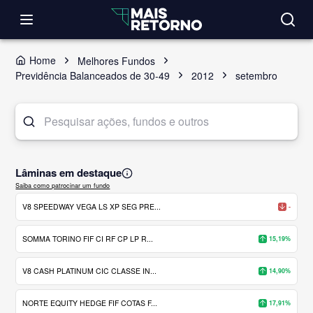
Home
Melhores Fundos
Previdência Balanceados de 30-49
2012
setembro
Lâminas em destaque
Saiba como patrocinar um fundo
V8 SPEEDWAY VEGA LS XP SEG PRE...
-
SOMMA TORINO FIF CI RF CP LP R...
15,19%
V8 CASH PLATINUM CIC CLASSE IN...
14,90%
NORTE EQUITY HEDGE FIF COTAS F...
17,91%