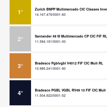
Zurich BNPP Multimercado CIC Classes Inve
1
°
14.167.479/0001-60
Santander 49 III Multimercado CP CIC FIF R
2
°
11.584.191/0001-00
Bradesco Pgblvgbl V4012 FIF CIC Mult RL
3
°
10.985.241/0001-90
Bradesco PGBL VGBL RV49 10 FIF CIC Mult
4
°
11.504.922/0001-52