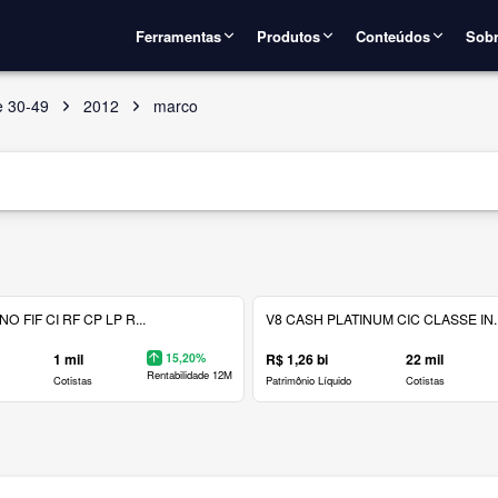
Ferramentas
Produtos
Conteúdos
Sobr
e 30-49
2012
marco
 FIF CI RF CP LP R...
V8 CASH PLATINUM CIC CLASSE IN..
1 mil
15,20%
R$ 1,26 bi
22 mil
Rentabilidade 12M
Cotistas
Patrimônio Líquido
Cotistas