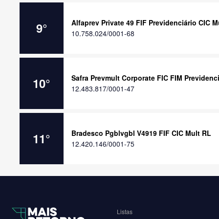
Alfaprev Private 49 FIF Previdenciário CIC 
9
°
10.758.024/0001-68
Safra Prevmult Corporate FIC FIM Previdenci
10
°
12.483.817/0001-47
Bradesco Pgblvgbl V4919 FIF CIC Mult RL
11
°
12.420.146/0001-75
Listas