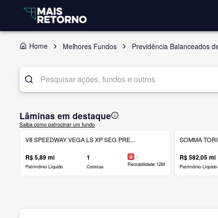
Home
Melhores Fundos
Previdência Balanceados d
Lâminas em destaque
Saiba como patrocinar um fundo
V8 SPEEDWAY VEGA LS XP SEG PRE...
SOMMA TORINO
R$ 5,89 mi
1
-
R$ 582,05 mi
Rentabilidade 12M
Patrimônio Líquido
Cotistas
Patrimônio Líquido