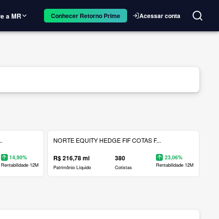
e a MR
Acessar conta
Conhecer Retorno Prime
.
NORTE EQUITY HEDGE FIF COTAS F...
14,90%
R$ 216,78 mi
380
23,06%
Rentabilidade 12M
Rentabilidade 12M
Patrimônio Líquido
Cotistas