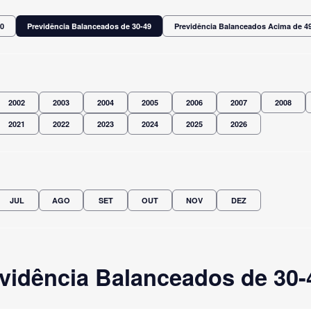
30
Previdência Balanceados de 30-49
Previdência Balanceados Acima de 4
2002
2003
2004
2005
2006
2007
2008
2021
2022
2023
2024
2025
2026
JUL
AGO
SET
OUT
NOV
DEZ
vidência Balanceados de 30-