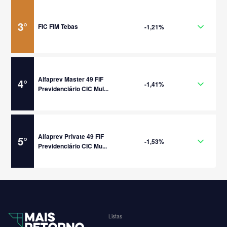
3
°
FIC FIM Tebas
-1,21%
Alfaprev Master 49 FIF
4
°
-1,41%
Previdenciário CIC Mul...
Alfaprev Private 49 FIF
5
°
-1,53%
Previdenciário CIC Mu...
Listas