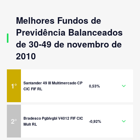
Melhores Fundos de
Previdência Balanceados
de 30-49 de novembro de
2010
Santander 49 III Multimercado CP
1
°
0,53%
CIC FIF RL
Bradesco Pgblvgbl V4012 FIF CIC
2
°
-0,92%
Mult RL