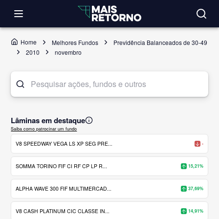
Home
Melhores Fundos
Previdência Balanceados de 30-49
2010
novembro
Lâminas em destaque
Saiba como patrocinar um fundo
V8 SPEEDWAY VEGA LS XP SEG PRE...
-
SOMMA TORINO FIF CI RF CP LP R...
15,21%
ALPHA WAVE 300 FIF MULTIMERCAD...
37,69%
V8 CASH PLATINUM CIC CLASSE IN...
14,91%