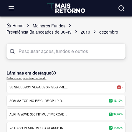
Home
Melhores Fundos
Previdência Balanceados de 30-49
2010
dezembro
Lâminas em destaque
Saiba como patrocinar um fundo
V8 SPEEDWAY VEGA LS XP SEG PRE...
-
SOMMA TORINO FIF CI RF CP LP R...
15,19%
ALPHA WAVE 300 FIF MULTIMERCAD...
37,69%
V8 CASH PLATINUM CIC CLASSE IN...
14,90%