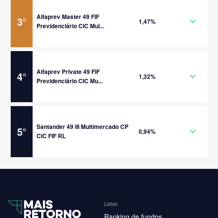
Alfaprev Master 49 FIF
3
°
1,47%
Previdenciário CIC Mul...
Alfaprev Private 49 FIF
4
°
1,32%
Previdenciário CIC Mu...
Santander 49 III Multimercado CP
5
°
0,94%
CIC FIF RL
Listas
Ranking de fundos