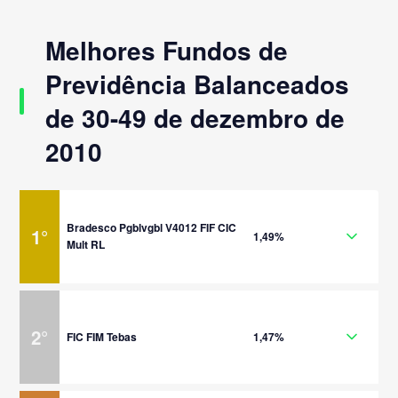
Melhores Fundos de
Previdência Balanceados
de 30-49 de dezembro de
2010
Bradesco Pgblvgbl V4012 FIF CIC
1
°
1,49%
Mult RL
2
°
FIC FIM Tebas
1,47%