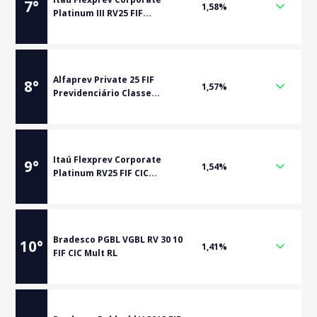
7
°
1,58%
Platinum III RV25 FIF...
Alfaprev Private 25 FIF
8
°
1,57%
Previdenciário Classe...
Itaú Flexprev Corporate
9
°
1,54%
Platinum RV25 FIF CIC...
Bradesco PGBL VGBL RV 30 10
10
°
1,41%
FIF CIC Mult RL