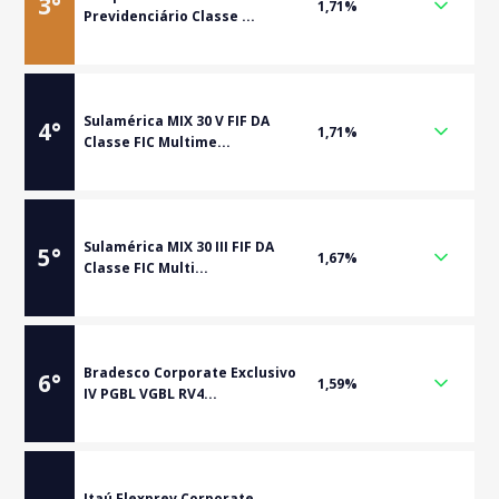
3
°
1,71%
Previdenciário Classe ...
Sulamérica MIX 30 V FIF DA
4
°
1,71%
Classe FIC Multime...
Sulamérica MIX 30 III FIF DA
5
°
1,67%
Classe FIC Multi...
Bradesco Corporate Exclusivo
6
°
1,59%
IV PGBL VGBL RV4...
Itaú Flexprev Corporate