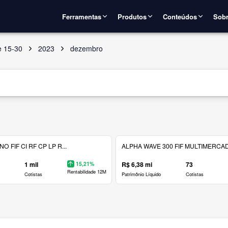
Ferramentas
Produtos
Conteúdos
Sobr
e 15-30
2023
dezembro
 FIF CI RF CP LP R...
ALPHA WAVE 300 FIF MULTIMERCAD.
1 mil
15,21%
R$ 6,38 mi
73
Rentabilidade 12M
Cotistas
Patrimônio Líquido
Cotistas