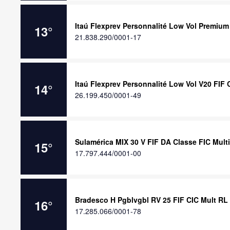
Itaú Flexprev Personnalité Low Vol Premium
13
°
21.838.290/0001-17
Itaú Flexprev Personnalité Low Vol V20 FIF 
14
°
26.199.450/0001-49
Sulamérica MIX 30 V FIF DA Classe FIC Mul
15
°
17.797.444/0001-00
Bradesco H Pgblvgbl RV 25 FIF CIC Mult RL
16
°
17.285.066/0001-78