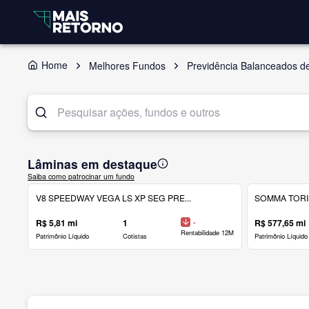
Home
Melhores Fundos
Previdência Balanceados d
Lâminas em destaque
Saiba como patrocinar um fundo
V8 SPEEDWAY VEGA LS XP SEG PRE...
SOMMA TORINO
R$ 5,81 mi
1
-
R$ 577,65 mi
Rentabilidade 12M
Patrimônio Líquido
Cotistas
Patrimônio Líquido