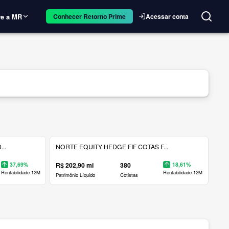
e a MR
Acessar conta
Conhecer Retorno Prime
..
NORTE EQUITY HEDGE FIF COTAS F...
37,69%
R$ 202,90 mi
380
18,61%
Rentabilidade 12M
Rentabilidade 12M
Patrimônio Líquido
Cotistas