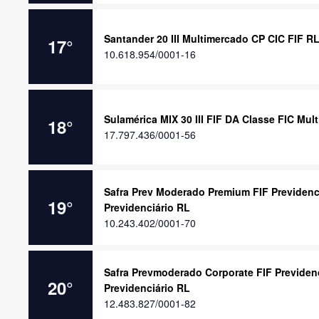
Santander 20 III Multimercado CP CIC FIF R
17
°
10.618.954/0001-16
Sulamérica MIX 30 III FIF DA Classe FIC Mu
18
°
17.797.436/0001-56
Safra Prev Moderado Premium FIF Previdenc
19
°
Previdenciário RL
10.243.402/0001-70
Safra Prevmoderado Corporate FIF Previden
20
°
Previdenciário RL
12.483.827/0001-82