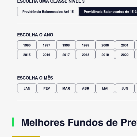
ESCOLHA UMA CLASSE NÍVEL 3
Previdência Balanceados Até 15
Previdência Balanceados de 15-3
ESCOLHA O ANO
1996
1997
1998
1999
2000
2001
2015
2016
2017
2018
2019
2020
ESCOLHA O MÊS
JAN
FEV
MAR
ABR
MAI
JUN
Melhores Fundos de Pre