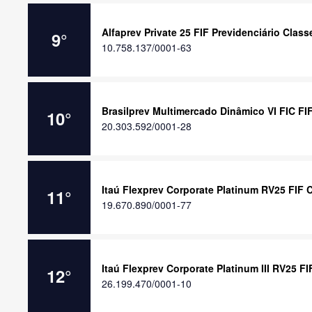
Alfaprev Private 25 FIF Previdenciário Clas
9
°
10.758.137/0001-63
Brasilprev Multimercado Dinâmico VI FIC FI
10
°
20.303.592/0001-28
Itaú Flexprev Corporate Platinum RV25 FIF 
11
°
19.670.890/0001-77
Itaú Flexprev Corporate Platinum III RV25 FI
12
°
26.199.470/0001-10