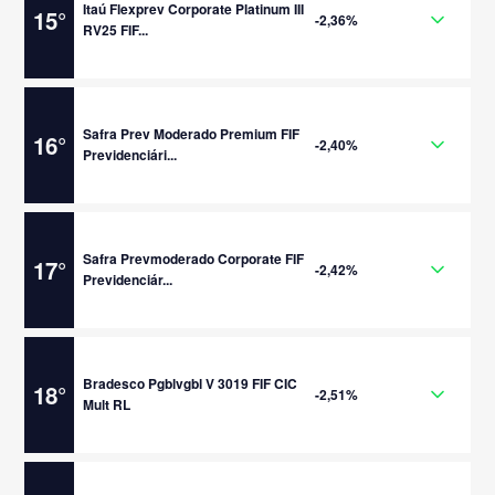
Itaú Flexprev Corporate Platinum III
15
°
-2,36%
RV25 FIF...
Safra Prev Moderado Premium FIF
16
°
-2,40%
Previdenciári...
Safra Prevmoderado Corporate FIF
17
°
-2,42%
Previdenciár...
Bradesco Pgblvgbl V 3019 FIF CIC
18
°
-2,51%
Mult RL