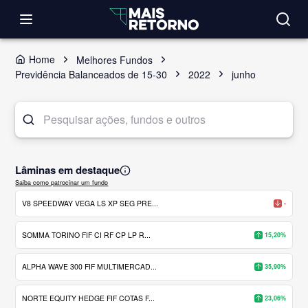
Home
Melhores Fundos
Previdência Balanceados de 15-30
2022
junho
Lâminas em destaque
Saiba como patrocinar um fundo
V8 SPEEDWAY VEGA LS XP SEG PRE...
-
SOMMA TORINO FIF CI RF CP LP R...
15,20%
ALPHA WAVE 300 FIF MULTIMERCAD...
35,90%
NORTE EQUITY HEDGE FIF COTAS F...
23,06%