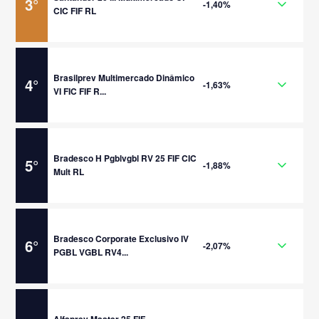
3
°
-1,40%
CIC FIF RL
Brasilprev Multimercado Dinâmico
4
°
-1,63%
VI FIC FIF R...
Bradesco H Pgblvgbl RV 25 FIF CIC
5
°
-1,88%
Mult RL
Bradesco Corporate Exclusivo IV
6
°
-2,07%
PGBL VGBL RV4...