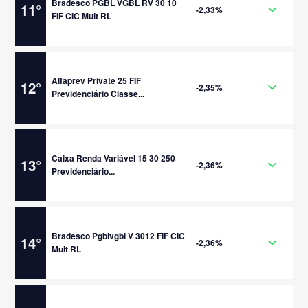
Bradesco PGBL VGBL RV 30 10
11
°
-2,33%
FIF CIC Mult RL
Alfaprev Private 25 FIF
12
°
-2,35%
Previdenciário Classe...
Caixa Renda Variável 15 30 250
13
°
-2,36%
Previdenciário...
Bradesco Pgblvgbl V 3012 FIF CIC
14
°
-2,36%
Mult RL