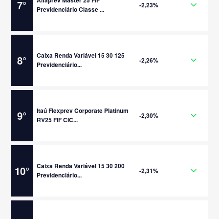
Alfaprev Master 25 FIF
7
°
-2,23%
Previdenciário Classe ...
Caixa Renda Variável 15 30 125
8
°
-2,26%
Previdenciário...
Itaú Flexprev Corporate Platinum
9
°
-2,30%
RV25 FIF CIC...
Caixa Renda Variável 15 30 200
10
°
-2,31%
Previdenciário...