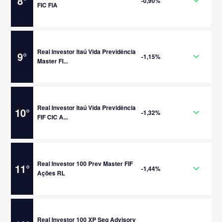
8
°
-0,90%
FIC FIA
Real Investor Itaú Vida Previdência
9
°
-1,15%
Master FI...
Real Investor Itaú Vida Previdência
10
°
-1,32%
FIF CIC A...
Real Investor 100 Prev Master FIF
11
°
-1,44%
Ações RL
Real Investor 100 XP Seg Advisory