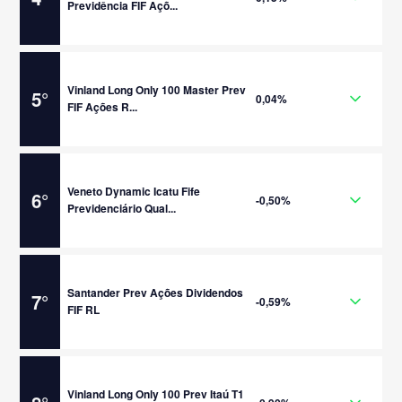
Previdência FIF Açõ...
Vinland Long Only 100 Master Prev
5
°
0,04%
FIF Ações R...
Veneto Dynamic Icatu Fife
6
°
-0,50%
Previdenciário Qual...
Santander Prev Ações Dividendos
7
°
-0,59%
FIF RL
Vinland Long Only 100 Prev Itaú T1