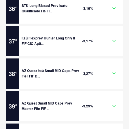
STK Long Biased Prev Icatu
36
°
-3,16%
Qualificado Fie FI...
Itaú Flexprev Hunter Long Only II
37
°
-3,17%
FIF CIC Açõ...
AZ Quest Itaú Small MID Caps Prev
38
°
-3,27%
Fie I FIF D...
AZ Quest Small MID Caps Prev
39
°
-3,29%
Master Fife FIF ...