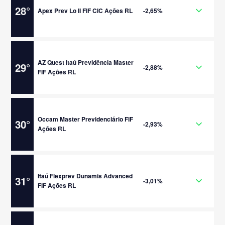
28
°
Apex Prev Lo II FIF CIC Ações RL
-2,65%
AZ Quest Itaú Previdência Master
29
°
-2,88%
FIF Ações RL
Occam Master Previdenciário FIF
30
°
-2,93%
Ações RL
Itaú Flexprev Dunamis Advanced
31
°
-3,01%
FIF Ações RL