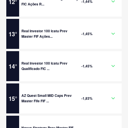
12
°
-1,44%
FIC Ações R...
Real Investor 100 Icatu Prev
13
°
-1,45%
Master FIF Ações...
Real Investor 100 Icatu Prev
14
°
-1,45%
Qualificado FIC ...
AZ Quest Small MID Caps Prev
15
°
-1,83%
Master Fife FIF ...
Novus Strategy Prev Master FIF