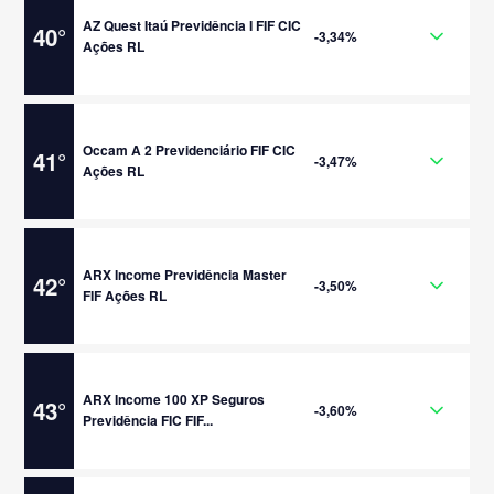
AZ Quest Itaú Previdência I FIF CIC
40
°
-3,34%
Ações RL
Occam A 2 Previdenciário FIF CIC
41
°
-3,47%
Ações RL
ARX Income Previdência Master
42
°
-3,50%
FIF Ações RL
ARX Income 100 XP Seguros
43
°
-3,60%
Previdência FIC FIF...