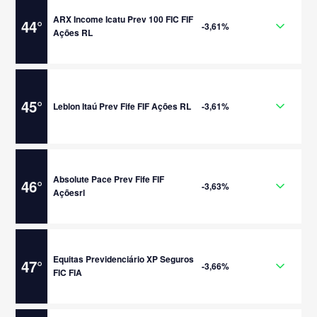
ARX Income Icatu Prev 100 FIC FIF
44
°
-3,61%
Ações RL
45
°
Leblon Itaú Prev Fife FIF Ações RL
-3,61%
Absolute Pace Prev Fife FIF
46
°
-3,63%
Açõesrl
Equitas Previdenciário XP Seguros
47
°
-3,66%
FIC FIA