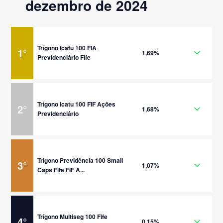
dezembro de 2024
Trígono Icatu 100 FIA
1
°
1,69%
Previdenciário Fife
Trígono Icatu 100 FIF Ações
2
°
1,68%
Previdenciário
Trígono Previdência 100 Small
3
°
1,07%
Caps Fife FIF A...
Trígono Multiseg 100 Fife
4
°
0,15%