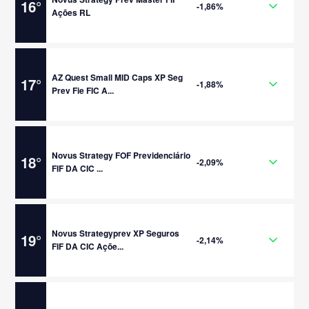
16
°
-1,86%
Ações RL
AZ Quest Small MID Caps XP Seg
17
°
-1,88%
Prev Fie FIC A...
Novus Strategy FOF Previdenciário
18
°
-2,09%
FIF DA CIC ...
Novus Strategyprev XP Seguros
19
°
-2,14%
FIF DA CIC Açõe...