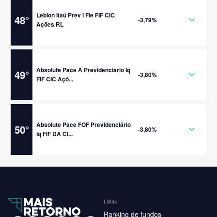
Leblon Itaú Prev I Fie FIF CIC
48
°
-3,79%
Ações RL
Absolute Pace A Previdenciario Iq
49
°
-3,80%
FIF CIC Açõ...
Absolute Pace FOF Previdenciário
50
°
-3,80%
Iq FIF DA Cl...
Listas
Ranking de fundos