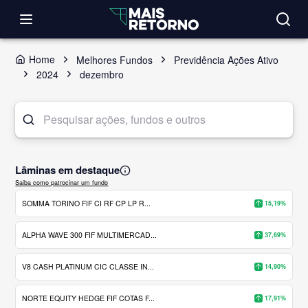
Home
Melhores Fundos
Previdência Ações Ativo
2024
dezembro
Lâminas em destaque
Saiba como patrocinar um fundo
SOMMA TORINO FIF CI RF CP LP R...
15,19%
ALPHA WAVE 300 FIF MULTIMERCAD...
37,69%
V8 CASH PLATINUM CIC CLASSE IN...
14,90%
NORTE EQUITY HEDGE FIF COTAS F...
17,91%