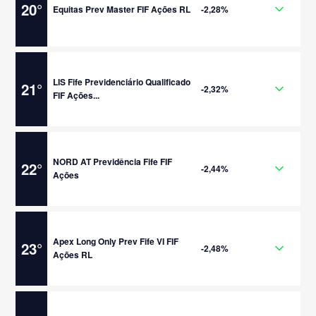
20
°
Equitas Prev Master FIF Ações RL
-2,28%
LIS Fife Previdenciário Qualificado
21
°
-2,32%
FIF Ações...
NORD AT Previdência Fife FIF
22
°
-2,44%
Ações
Apex Long Only Prev Fife VI FIF
23
°
-2,48%
Ações RL