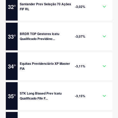
Santander Prev Seleção 70 Ações
32
°
-3,02%
FIF RL
BRDR TOP Gestores Icatu
33
°
-3,07%
Qualificado Previdênc...
Equitas Previdenciário XP Master
34
°
-3,11%
FIA
STK Long Biased Prev Icatu
35
°
-3,15%
Qualificado Fife F...