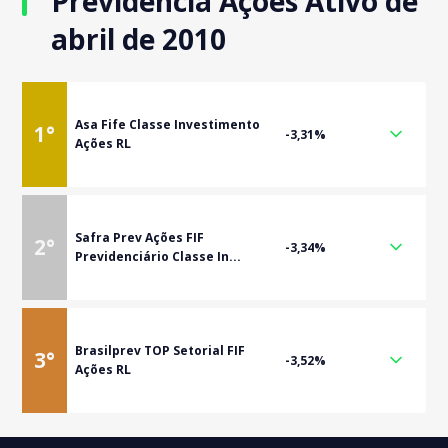
Previdência Ações Ativo de
abril de 2010
Asa Fife Classe Investimento
1
°
-3,31%
Ações RL
Safra Prev Ações FIF
2
°
-3,34%
Previdenciário Classe In...
Brasilprev TOP Setorial FIF
3
°
-3,52%
Ações RL