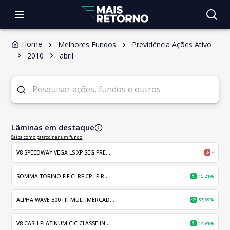
Home
Melhores Fundos
Previdência Ações Ativo
2010
abril
Lâminas em destaque
Saiba como patrocinar um fundo
V8 SPEEDWAY VEGA LS XP SEG PRE...
-
SOMMA TORINO FIF CI RF CP LP R...
15,21%
ALPHA WAVE 300 FIF MULTIMERCAD...
37,69%
V8 CASH PLATINUM CIC CLASSE IN...
14,91%