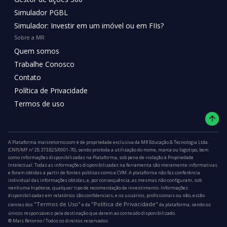
Simulador PGBL
Simulador: Investir em um imóvel ou em FIIs?
Sobre a MR
Quem somos
Trabalhe Conosco
Contato
Política de Privacidade
Termos de uso
A Plataforma maisretorno.com é de propriedade exclusiva da MR Educação & Tecnologia Ltda.
(CNPJ/MF nº 28.373.825/0001-70), sendo proibida a utilização do nome, marca ou logotipo, bem
como informações disponibilizadas na Plataforma, sob pena de violação à Propriedade
Intelectual. Todas as informações disponibilizadas na ferramenta são meramente informativas
e foram obtidas a partir de fontes públicas como a CVM. A plataforma não faz conferência
individual das informações obtidas, e, por consequência, as mesmas não configuram, sob
nenhuma hipótese, qualquer tipo de recomendação de investimento. Informações
disponibilizadas em relatórios são confidenciais, e os usuários, profissionais ou não, estão
"Termos de Uso"
"Política de Privacidade"
cientes dos
e da
da plataforma, sendo os
únicos responsáveis pela destinação que derem ao conteúdo disponibilizado.
®️ Mais Retorno / Todos os direitos reservados