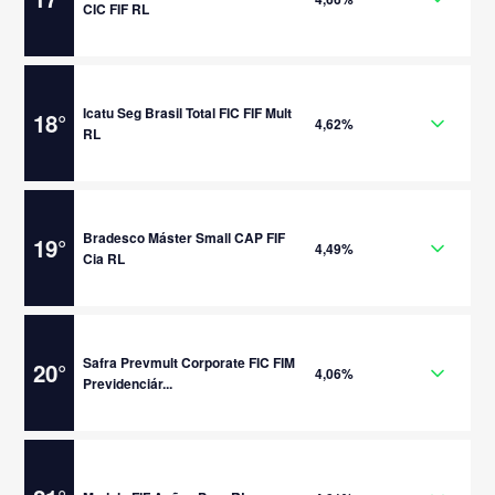
CIC FIF RL
Icatu Seg Brasil Total FIC FIF Mult
18
°
4,62%
RL
Bradesco Máster Small CAP FIF
19
°
4,49%
Cia RL
Safra Prevmult Corporate FIC FIM
20
°
4,06%
Previdenciár...