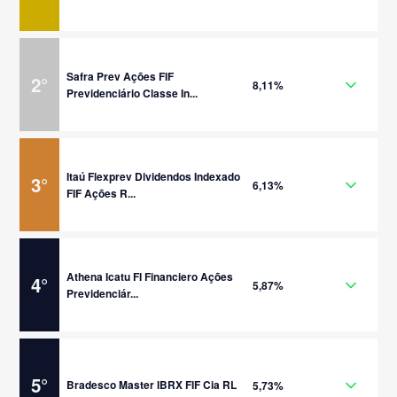
Safra Prev Ações FIF
2
°
8,11%
Previdenciário Classe In...
Itaú Flexprev Dividendos Indexado
3
°
6,13%
FIF Ações R...
Athena Icatu FI Financiero Ações
4
°
5,87%
Previdenciár...
5
°
Bradesco Master IBRX FIF Cia RL
5,73%