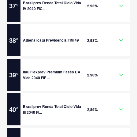
Brasilprev Renda Total Ciclo Vida
37
°
2,93%
IV 2040 FIC...
38
°
Athena Icatu Previdência FIM 49
2,93%
Itau Flexprev Premium Fases DA
39
°
2,90%
Vida 2040 FIF ...
Brasilprev Renda Total Ciclo Vida
40
°
2,89%
III 2040 FI...