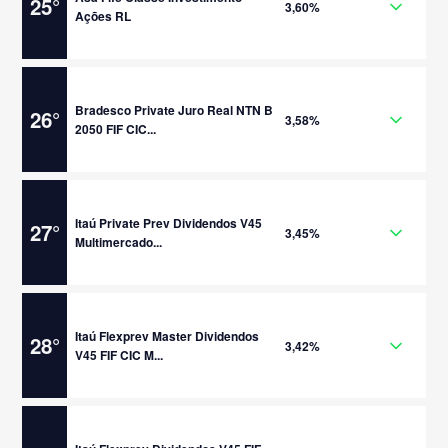
25
°
3,60%
Ações RL
Bradesco Private Juro Real NTN B
26
°
3,58%
2050 FIF CIC...
Itaú Private Prev Dividendos V45
27
°
3,45%
Multimercado...
Itaú Flexprev Master Dividendos
28
°
3,42%
V45 FIF CIC M...