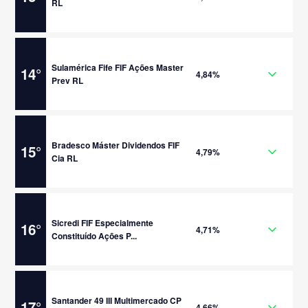
RL
Sulamérica Fife FIF Ações Master
14
°
4,84%
Prev RL
Bradesco Máster Dividendos FIF
15
°
4,79%
Cia RL
Sicredi FIF Especialmente
16
°
4,71%
Constituído Ações P...
Santander 49 III Multimercado CP
17
°
4,66%