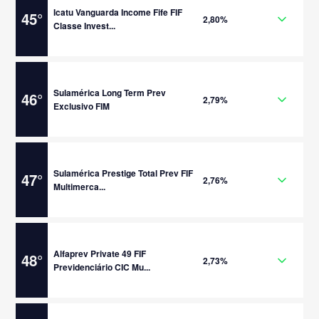
Icatu Vanguarda Income Fife FIF
45
°
2,80%
Classe Invest...
Sulamérica Long Term Prev
46
°
2,79%
Exclusivo FIM
Sulamérica Prestige Total Prev FIF
47
°
2,76%
Multimerca...
Alfaprev Private 49 FIF
48
°
2,73%
Previdenciário CIC Mu...