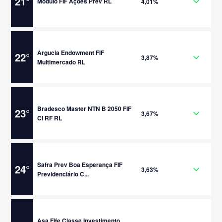
21
°
Modulo FIF Ações Prev RL
4,01%
Argucia Endowment FIF
22
°
3,87%
Multimercado RL
Bradesco Master NTN B 2050 FIF
23
°
3,67%
CI RF RL
Safra Prev Boa Esperança FIF
24
°
3,63%
Previdenciário C...
Asa Fife Classe Investimento