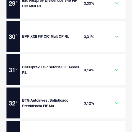
Itaú Flexprev Dividendos V45 FIF
29
°
3,33%
CIC Mult RL
30
°
BVP XXII FIF CIC Mult CP RL
3,31%
Brasilprev TOP Setorial FIF Ações
31
°
3,14%
RL
BTG Autoinvest Sofisticado
32
°
3,12%
Previdência FIF Mu...