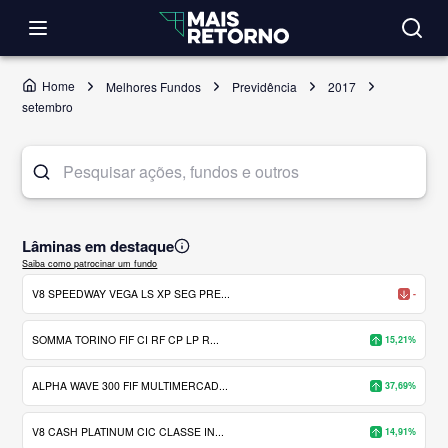
Home
Melhores Fundos
Previdência
2017
setembro
Lâminas em destaque
Saiba como patrocinar um fundo
V8 SPEEDWAY VEGA LS XP SEG PRE...
-
SOMMA TORINO FIF CI RF CP LP R...
15,21%
ALPHA WAVE 300 FIF MULTIMERCAD...
37,69%
V8 CASH PLATINUM CIC CLASSE IN...
14,91%