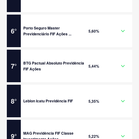
Porto Seguro Master
6
°
5,60%
Previdenciário FIF Ações ...
BTG Pactual Absoluto Previdência
7
°
5,44%
FIF Ações
8
°
Leblon Icatu Previdência FIF
5,35%
MAG Previdência FIF Classe
9
°
5,22%
Investimento Ações...