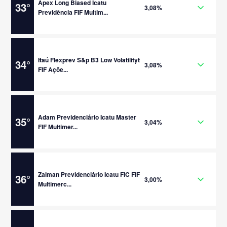
Apex Long Biased Icatu
33
°
3,08%
Previdência FIF Multim...
Itaú Flexprev S&p B3 Low Volatilityt
34
°
3,08%
FIF Açõe...
Adam Previdenciário Icatu Master
35
°
3,04%
FIF Multimer...
Zalman Previdenciário Icatu FIC FIF
36
°
3,00%
Multimerc...