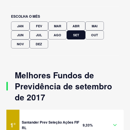
ESCOLHA O MÊS
JAN
FEV
MAR
ABR
MAI
JUN
JUL
AGO
SET
OUT
NOV
DEZ
Melhores Fundos de
Previdência de setembro
de 2017
Santander Prev Seleção Ações FIF
1
°
9,33%
RL