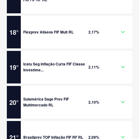
18
°
Flexprev Aliseos FIF Mult RL
2,17%
Icatu Seg Inflação Curta FIF Classe
19
°
2,11%
Investime...
Sulamérica Sage Prev FIF
20
°
2,10%
Multimercado RL
21
°
Brasilprev TOP Inflação FIF RF RL
2,09%