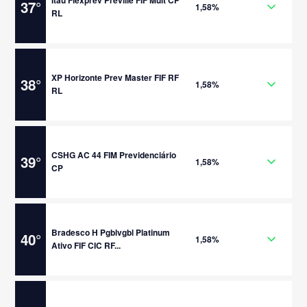
Itaú Flexprev Preville FIF Mult CP
37
°
1,58%
RL
XP Horizonte Prev Master FIF RF
38
°
1,58%
RL
CSHG AC 44 FIM Previdenciário
39
°
1,58%
CP
Bradesco H Pgblvgbl Platinum
40
°
1,58%
Ativo FIF CIC RF...