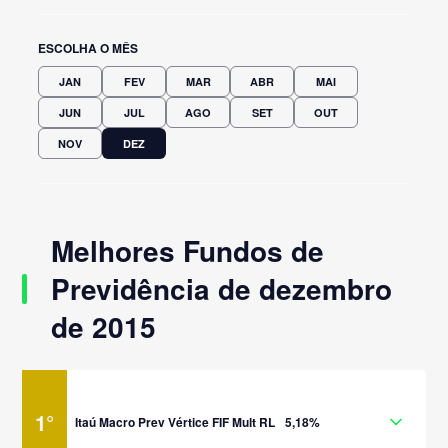
ESCOLHA O MÊS
JAN
FEV
MAR
ABR
MAI
JUN
JUL
AGO
SET
OUT
NOV
DEZ
Melhores Fundos de
Previdência de dezembro
de 2015
1
°
Itaú Macro Prev Vértice FIF Mult RL
5,18%