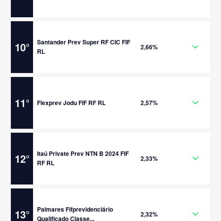
Santander Prev Super RF CIC FIF
10
°
2,66%
RL
11
°
Flexprev Jodu FIF RF RL
2,57%
Itaú Private Prev NTN B 2024 FIF
12
°
2,33%
RF RL
Palmares Fifprevidenciário
13
°
2,32%
Qualificado Classe...