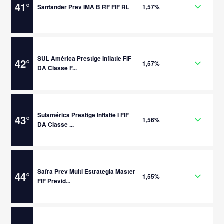
41
°
Santander Prev IMA B RF FIF RL
1,57%
SUL América Prestige Inflatie FIF
42
°
1,57%
DA Classe F...
Sulamérica Prestige Inflatie I FIF
43
°
1,56%
DA Classe ...
Safra Prev Multi Estrategia Master
44
°
1,55%
FIF Previd...