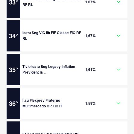
33
°
1,67%
RF RL
Icatu Seg VIC Ilb FIF Classe FIC RF
34
°
1,67%
RL
Tivio Icatu Seg Legacy Inflation
35
°
1,61%
Previdência ...
Itaú Flexprev Fraterno
36
°
1,59%
Multimercado CP FIC FI