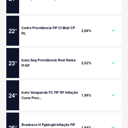
Cedro Previdência FIF CI Mult CP
22
°
2,08%
RL
Icatu Seg Previdência Real Rates
23
°
2,02%
FI RF
Icatu Vanguarda FC FIF RF Inflação
24
°
1,99%
Curta Prev...
Bradesco H Pgblvgbl Inflação FIF
25
°
1,94%