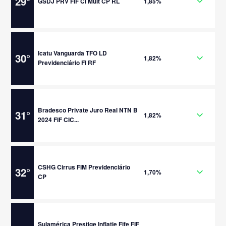
29
°
GSDJ PRV FIF CI Mult CP RL
1,85%
Icatu Vanguarda TFO LD
30
°
1,82%
Previdenciário FI RF
Bradesco Private Juro Real NTN B
31
°
1,82%
2024 FIF CIC...
CSHG Cirrus FIM Previdenciário
32
°
1,70%
CP
Sulamérica Prestige Inflatie Fife FIF