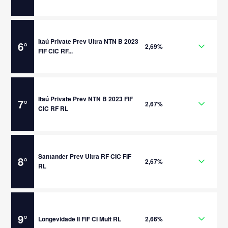
Itaú Private Prev Ultra NTN B 2023
6
°
2,69%
FIF CIC RF...
Itaú Private Prev NTN B 2023 FIF
7
°
2,67%
CIC RF RL
Santander Prev Ultra RF CIC FIF
8
°
2,67%
RL
9
°
Longevidade II FIF CI Mult RL
2,66%