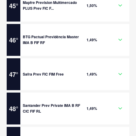
Mapfre Prevision Multimercado
45
°
1,50%
PLUS Prev FIC F...
BTG Pactual Previdência Master
46
°
1,49%
IMA B FIF RF
47
°
Safra Prev FIC FIM Free
1,49%
Santander Prev Private IMA B RF
48
°
1,49%
CIC FIF RL