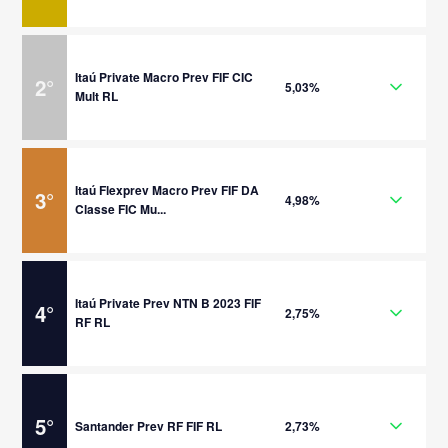
Itaú Private Macro Prev FIF CIC
2
°
5,03%
Mult RL
Itaú Flexprev Macro Prev FIF DA
3
°
4,98%
Classe FIC Mu...
Itaú Private Prev NTN B 2023 FIF
4
°
2,75%
RF RL
5
°
Santander Prev RF FIF RL
2,73%