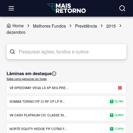
Home
Melhores Fundos
Previdência
2015
dezembro
Lâminas em destaque
Saiba como patrocinar um fundo
V8 SPEEDWAY VEGA LS XP SEG PRE...
-
SOMMA TORINO FIF CI RF CP LP R...
15,19%
V8 CASH PLATINUM CIC CLASSE IN...
14,90%
NORTE EQUITY HEDGE FIF COTAS F...
17,91%