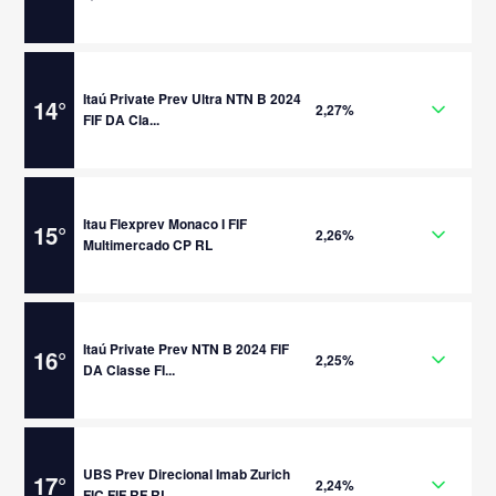
Itaú Private Prev Ultra NTN B 2024
14
°
2,27%
FIF DA Cla...
Itau Flexprev Monaco I FIF
15
°
2,26%
Multimercado CP RL
Itaú Private Prev NTN B 2024 FIF
16
°
2,25%
DA Classe FI...
UBS Prev Direcional Imab Zurich
17
°
2,24%
FIC FIF RF RL