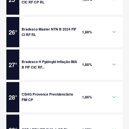
CIC RF CP RL
Bradesco Master NTN B 2024 FIF
26
°
1,88%
CI RF RL
Bradesco H Pgblvgbl Inflação IMA
27
°
1,88%
B FIF CIC RF...
CSHG Provence Previdenciário
28
°
1,86%
FIM CP