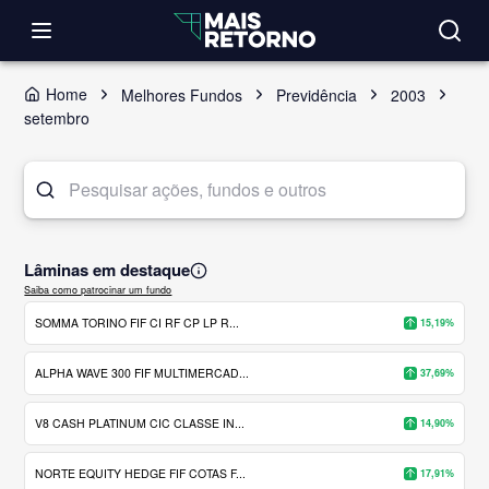
Home
Melhores Fundos
Previdência
2003
setembro
Lâminas em destaque
Saiba como patrocinar um fundo
SOMMA TORINO FIF CI RF CP LP R...
15,19%
ALPHA WAVE 300 FIF MULTIMERCAD...
37,69%
V8 CASH PLATINUM CIC CLASSE IN...
14,90%
NORTE EQUITY HEDGE FIF COTAS F...
17,91%