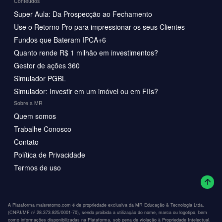
Conteúdos
Super Aula: Da Prospecção ao Fechamento
Use o Retorno Pro para impressionar os seus Clientes
Fundos que Bateram IPCA+6
Quanto rende R$ 1 milhão em investimentos?
Gestor de ações 360
Simulador PGBL
Simulador: Investir em um imóvel ou em FIIs?
Sobre a MR
Quem somos
Trabalhe Conosco
Contato
Política de Privacidade
Termos de uso
A Plataforma maisretorno.com é de propriedade exclusiva da MR Educação & Tecnologia Ltda.
(CNPJ/MF nº 28.373.825/0001-70), sendo proibida a utilização do nome, marca ou logotipo, bem
como informações disponibilizadas na Plataforma, sob pena de violação à Propriedade Intelectual.