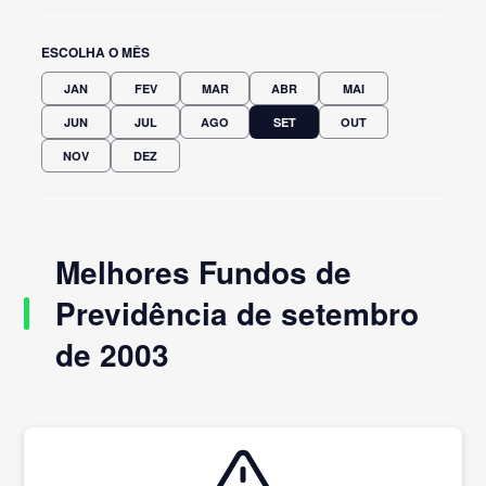
ESCOLHA O MÊS
JAN
FEV
MAR
ABR
MAI
JUN
JUL
AGO
SET
OUT
NOV
DEZ
Melhores Fundos de
Previdência de setembro
de 2003