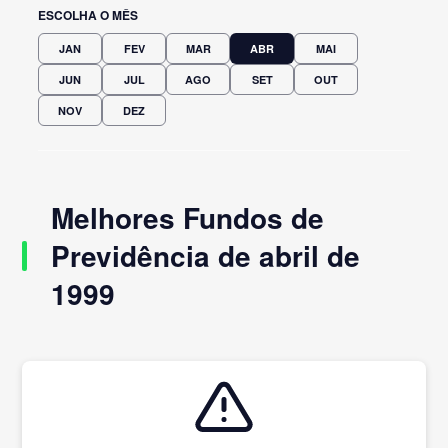
ESCOLHA O MÊS
JAN
FEV
MAR
ABR
MAI
JUN
JUL
AGO
SET
OUT
NOV
DEZ
Melhores Fundos de
Previdência de abril de
1999