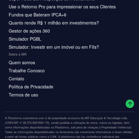
Use o Retorno Pro para impressionar os seus Clientes
Fundos que Bateram IPCA+6
Quanto rende R$ 1 milhão em investimentos?
Gestor de ações 360
Simulador PGBL
Simulador: Investir em um imóvel ou em FIIs?
Sobre a MR
Quem somos
Trabalhe Conosco
Contato
Política de Privacidade
Termos de uso
A Plataforma maisretorno.com é de propriedade exclusiva da MR Educação & Tecnologia Ltda.
(CNPJ/MF nº 28.373.825/0001-70), sendo proibida a utilização do nome, marca ou logotipo, bem
como informações disponibilizadas na Plataforma, sob pena de violação à Propriedade Intelectual.
Todas as informações disponibilizadas na ferramenta são meramente informativas e foram obtidas
a partir de fontes públicas como a CVM. A plataforma não faz conferência individual das