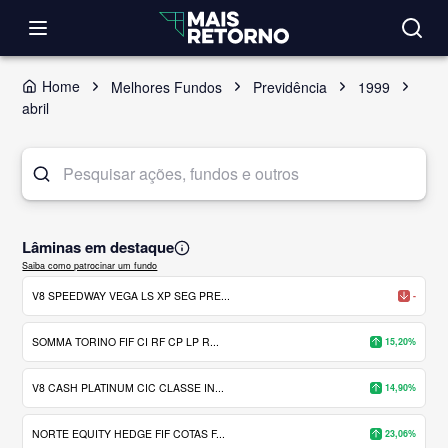
Home
Melhores Fundos
Previdência
1999
abril
Lâminas em destaque
Saiba como patrocinar um fundo
V8 SPEEDWAY VEGA LS XP SEG PRE...
-
SOMMA TORINO FIF CI RF CP LP R...
15,20%
V8 CASH PLATINUM CIC CLASSE IN...
14,90%
NORTE EQUITY HEDGE FIF COTAS F...
23,06%