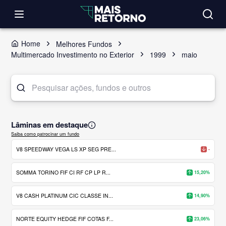
Home
Melhores Fundos
Multimercado Investimento no Exterior
1999
maio
Lâminas em destaque
Saiba como patrocinar um fundo
V8 SPEEDWAY VEGA LS XP SEG PRE...
-
SOMMA TORINO FIF CI RF CP LP R...
15,20%
V8 CASH PLATINUM CIC CLASSE IN...
14,90%
NORTE EQUITY HEDGE FIF COTAS F...
23,06%