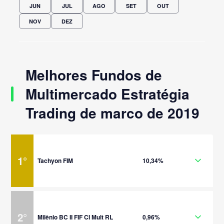
JUN
JUL
AGO
SET
OUT
NOV
DEZ
Melhores Fundos de
Multimercado Estratégia
Trading de marco de 2019
1
°
Tachyon FIM
10,34%
2
°
Milênio BC II FIF CI Mult RL
0,96%