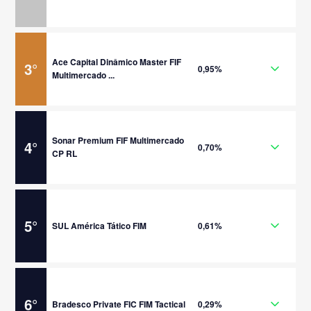
Ace Capital Dinâmico Master FIF
3
°
0,95%
Multimercado ...
Sonar Premium FIF Multimercado
4
°
0,70%
CP RL
5
°
SUL América Tático FIM
0,61%
6
°
Bradesco Private FIC FIM Tactical
0,29%