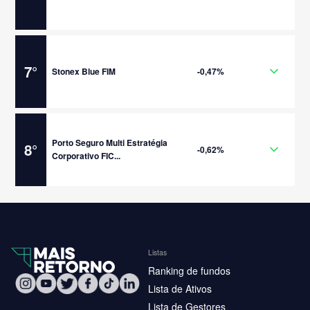
7
°
Stonex Blue FIM
-0,47%
Porto Seguro Multi Estratégia
8
°
-0,62%
Corporativo FIC...
Listas
Ranking de fundos
Lista de Ativos
Lista de Gestores