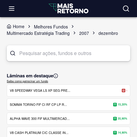
Home
Melhores Fundos
Multimercado Estratégia Trading
2007
dezembro
Lâminas em destaque
Saiba como patrocinar um fundo
V8 SPEEDWAY VEGA LS XP SEG PRE...
-
SOMMA TORINO FIF CI RF CP LP R...
15,20%
ALPHA WAVE 300 FIF MULTIMERCAD...
35,90%
V8 CASH PLATINUM CIC CLASSE IN...
14,90%