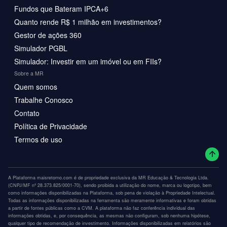
Fundos que Bateram IPCA+6
Quanto rende R$ 1 milhão em investimentos?
Gestor de ações 360
Simulador PGBL
Simulador: Investir em um imóvel ou em FIIs?
Sobre a MR
Quem somos
Trabalhe Conosco
Contato
Política de Privacidade
Termos de uso
A Plataforma maisretorno.com é de propriedade exclusiva da MR Educação & Tecnologia Ltda.
(CNPJ/MF nº 28.373.825/0001-70), sendo proibida a utilização do nome, marca ou logotipo, bem
como informações disponibilizadas na Plataforma, sob pena de violação à Propriedade Intelectual.
Todas as informações disponibilizadas na ferramenta são meramente informativas e foram obtidas
a partir de fontes públicas como a CVM. A plataforma não faz conferência individual das
informações obtidas, e, por consequência, as mesmas não configuram, sob nenhuma hipótese,
qualquer tipo de recomendação de investimento. Informações disponibilizadas em relatórios são