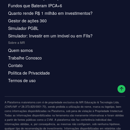
Fundos que Bateram IPCA+6
Quanto rende R$ 1 milhão em investimentos?
Gestor de ações 360
Simulador PGBL
Simulador: Investir em um imóvel ou em FIIs?
Sobre a MR
Quem somos
Trabalhe Conosco
Contato
Política de Privacidade
Termos de uso
A Plataforma maisretorno.com é de propriedade exclusiva da MR Educação & Tecnologia Ltda.
(CNPJ/MF nº 28.373.825/0001-70), sendo proibida a utilização do nome, marca ou logotipo, bem
como informações disponibilizadas na Plataforma, sob pena de violação à Propriedade Intelectual.
Todas as informações disponibilizadas na ferramenta são meramente informativas e foram obtidas
a partir de fontes públicas como a CVM. A plataforma não faz conferência individual das
informações obtidas, e, por consequência, as mesmas não configuram, sob nenhuma hipótese,
qualquer tipo de recomendação de investimento. Informações disponibilizadas em relatórios são