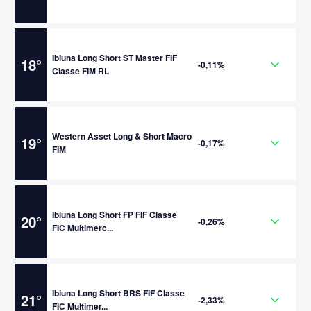
Ibiuna Long Short ST Master FIF
18
°
-0,11%
Classe FIM RL
Western Asset Long & Short Macro
19
°
-0,17%
FIM
Ibiuna Long Short FP FIF Classe
20
°
-0,26%
FIC Multimerc...
Ibiuna Long Short BRS FIF Classe
21
°
-2,33%
FIC Multimer...