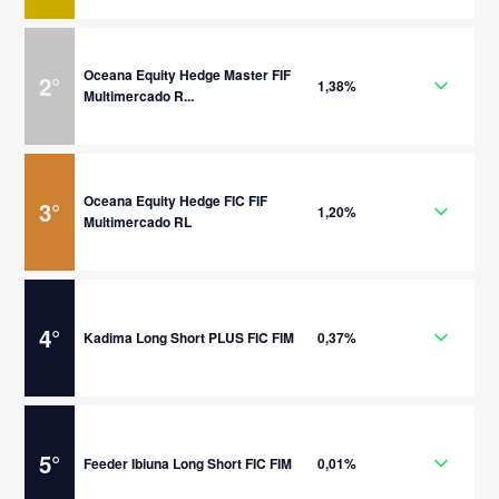
Oceana Equity Hedge Master FIF
2
°
1,38%
Multimercado R...
Oceana Equity Hedge FIC FIF
3
°
1,20%
Multimercado RL
4
°
Kadima Long Short PLUS FIC FIM
0,37%
5
°
Feeder Ibiuna Long Short FIC FIM
0,01%