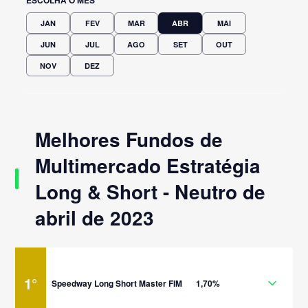
JAN
FEV
MAR
ABR
MAI
JUN
JUL
AGO
SET
OUT
NOV
DEZ
Melhores Fundos de
Multimercado Estratégia
Long & Short - Neutro de
abril de 2023
1
°
Speedway Long Short Master FIM
1,70%