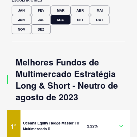
JAN
FEV
MAR
ABR
MAI
JUN
JUL
AGO
SET
OUT
NOV
DEZ
Melhores Fundos de
Multimercado Estratégia
Long & Short - Neutro de
agosto de 2023
Oceana Equity Hedge Master FIF
1
°
2,22%
Multimercado R...