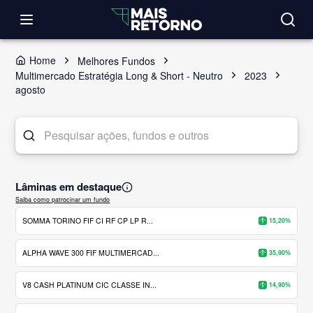
Home
Melhores Fundos
Multimercado Estratégia Long & Short - Neutro
2023
agosto
Lâminas em destaque
Saiba como patrocinar um fundo
SOMMA TORINO FIF CI RF CP LP R...
15,20%
ALPHA WAVE 300 FIF MULTIMERCAD...
35,90%
V8 CASH PLATINUM CIC CLASSE IN...
14,90%