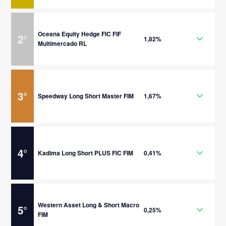
Oceana Equity Hedge FIC FIF
2
°
1,82%
Multimercado RL
3
°
Speedway Long Short Master FIM
1,67%
4
°
Kadima Long Short PLUS FIC FIM
0,41%
Western Asset Long & Short Macro
5
°
0,25%
FIM