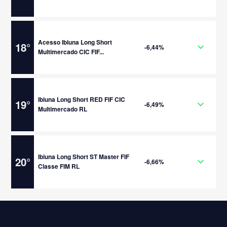
Acesso Ibiuna Long Short
18
°
-6,44%
Multimercado CIC FIF...
Ibiuna Long Short RED FIF CIC
19
°
-6,49%
Multimercado RL
Ibiuna Long Short ST Master FIF
20
°
-6,66%
Classe FIM RL