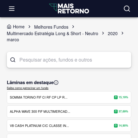
Home
Melhores Fundos
Multimercado Estratégia Long & Short - Neutro
2020
marco
Lâminas em destaque
Saiba como patrocinar um fundo
SOMMA TORINO FIF CI RF CP LP R...
15,19%
ALPHA WAVE 300 FIF MULTIMERCAD...
37,69%
V8 CASH PLATINUM CIC CLASSE IN...
14,90%