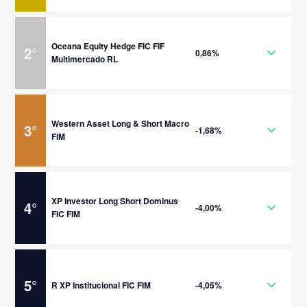
Oceana Equity Hedge FIC FIF
2
°
0,86%
Multimercado RL
Western Asset Long & Short Macro
3
°
-1,68%
FIM
XP Investor Long Short Dominus
4
°
-4,00%
FIC FIM
5
°
R XP Institucional FIC FIM
-4,05%