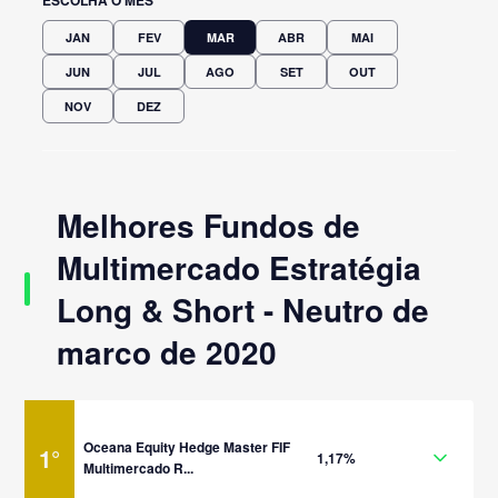
JAN
FEV
MAR
ABR
MAI
JUN
JUL
AGO
SET
OUT
NOV
DEZ
Melhores Fundos de
Multimercado Estratégia
Long & Short - Neutro de
marco de 2020
Oceana Equity Hedge Master FIF
1
°
1,17%
Multimercado R...